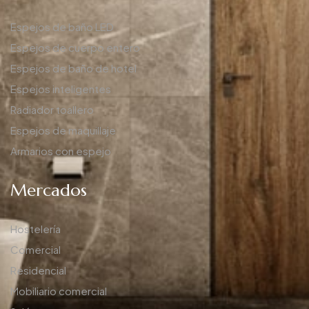
Espejos de baño LED
Espejos de cuerpo entero
Espejos de baño de hotel
Espejos inteligentes
Radiador toallero
Espejos de maquillaje
Armarios con espejo
Mercados
Hostelería
Comercial
Residencial
Mobiliario comercial