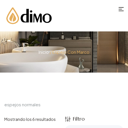
Inicio
/ Espejo Con Marco
espejos normales
Filtro
Mostrando los 6 resultados