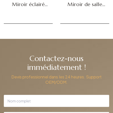
rétro-éclairé par
courtoisie LED
LED DBS-04
DBS-11
Obtenir un devis
Obtenir un devis
Contactez-nous
immédiatement !
Devis professionnel dans les 24 heures. Support
OEM/ODM.