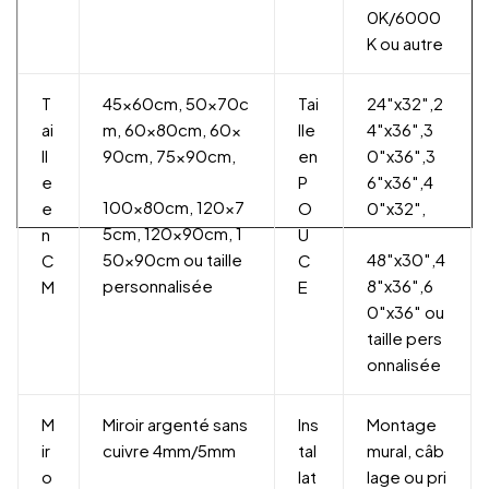
0K/6000
K ou autre
T
45x60cm, 50x70c
Tai
24″x32″,2
ai
m, 60x80cm, 60x
lle
4″x36″,3
ll
90cm, 75x90cm,
en
0″x36″,3
e
P
6″x36″,4
100x80cm, 120x7
e
O
0″x32″,
5cm, 120x90cm, 1
n
U
50x90cm ou taille
48″x30″,4
C
C
personnalisée
8″x36″,6
M
E
0″x36″ ou
taille pers
onnalisée
M
Miroir argenté sans
Ins
Montage
ir
cuivre 4mm/5mm
tal
mural, câb
o
lat
lage ou pri