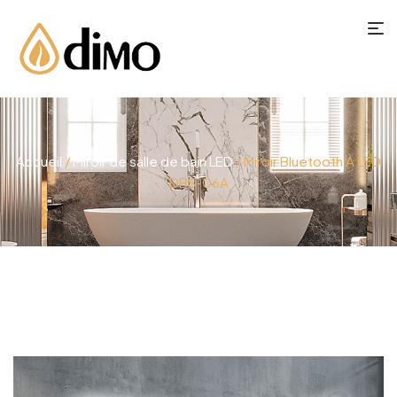
Accueil
/
Miroir de salle de bain LED
/ Miroir Bluetooth À LED
DBS-06A