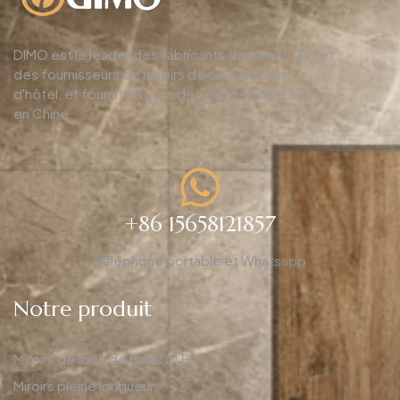
DIMO est le leader des fabricants de miroirs LED et
des fournisseurs de miroirs de salle de bain
d'hôtel, et fournit en gros des cabines de douche
en Chine.
+86 15658121857
Téléphone portable et Whatsapp
Notre produit
Miroirs de salle de bains à LED
Miroirs pleine longueur