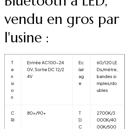
Bluetooth à LED,
vendu en gros par
l'usine :
T
Entrée AC100-24
Ec
60/120 LE
e
0V, Sortie DC 12/2
lair
Ds/mètre,
n
4V
ag
bandes si
si
e
mples/do
o
ubles
n
C
80+/90+
T
2700K/3
RI
D
000K/40
C
00K/500