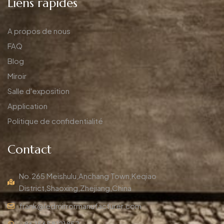
Liens rapides
A propos de nous
FAQ
Blog
Miroir
Salle d'exposition
Application
Politique de confidentialité
Contact
No.265 Meishulu,Anchang Town,Keqiao
District,Shaoxing,Zhejiang,China
frank@ledmirrormanufacturer.com
+86 15658121857