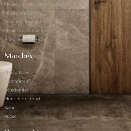
Miroirs de salle de bains d'hôtel
Miroirs intelligents
Radiateur à serviettes
Miroirs de maquillage
Armoires de toilette
Marchés
L'hospitalité
Commercial
Résidentiel
Mobilier de détail
Salon
Public