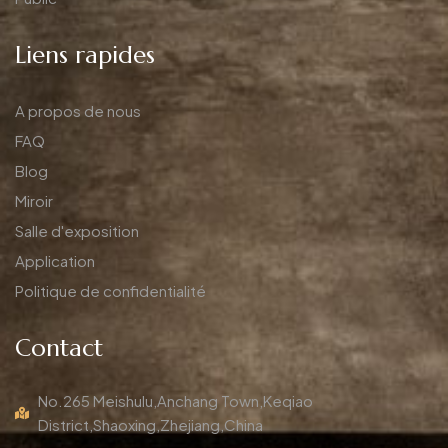
Liens rapides
A propos de nous
FAQ
Blog
Miroir
Salle d'exposition
Application
Politique de confidentialité
Contact
No.265 Meishulu,Anchang Town,Keqiao
District,Shaoxing,Zhejiang,China