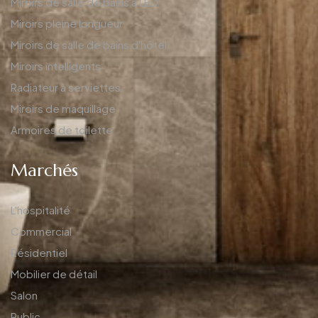
Miroirs de salle de bains à LED
Miroirs pleine longueur
Miroirs de salle de bains d'hôtel
Miroirs intelligents
Radiateur à serviettes
Miroirs de maquillage
Armoires de toilette
Marchés
L'hospitalité
Commercial
Résidentiel
Mobilier de détail
Salon
Public