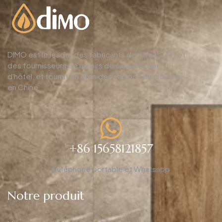
DIMO est le leader des fabricants de miroirs LED et
des fournisseurs de miroirs de salle de bain
d'hôtel, et fournit en gros des cabines de douche
en Chine.
+86 15658121857
Téléphone portable et Whatsapp
Notre produit