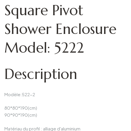
Square Pivot
Shower Enclosure
Model: 5222
Description
Modèle:522-2
80*80*190(cm)
90*90*190(cm)
Matériau du profil : alliage d'aluminium