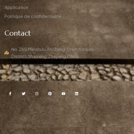
Application
Politique de confidentialité
Contact
No.265 Meishulu,Anchang Town,Keqiao
District,Shaoxing,Zhejiang,China
frank@ledmirrormanufacturer.com
+86 15658121857