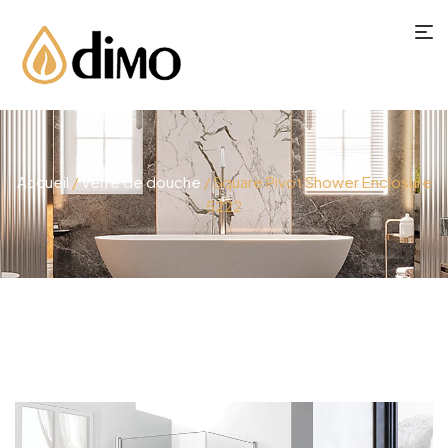
Accueil
/
Verre de douche
/ Square Pivot Shower Enclosure
5222