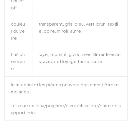
r du pr
ofil
couleu
transparent, gris, bleu, vert, brun, textil
r du ve
e, poire, miroir, autre
rre
finition
rayé, imprimé, givré, avec film anti-éclat
en verr
s, avec nettoyage facile, autre
e
le matériel et les pièces peuvent également être re
mplacés :
tels que rouleau/poignée/pivot/charnière/barre de s
upport, etc.