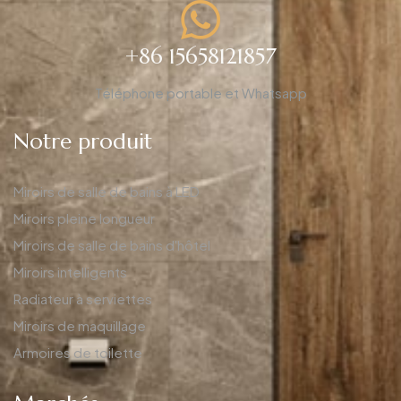
+86 15658121857
Téléphone portable et Whatsapp
Notre produit
Miroirs de salle de bains à LED
Miroirs pleine longueur
Miroirs de salle de bains d'hôtel
Miroirs intelligents
Radiateur à serviettes
Miroirs de maquillage
Armoires de toilette