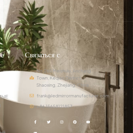
ые
Связаться с
No.265 Meishulu, Anchang
Town, Keqiao District,
Shaoxing, Zhejiang, China
frank@ledmirrormanufacturer.com
МЫЕ
Ы
+86 15658121857
ный