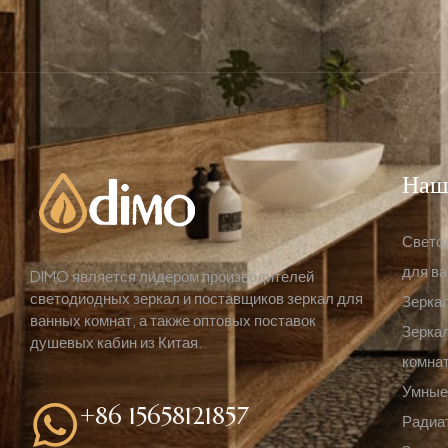
Наш
Свето
для в
DIMO является лидером производителей
светодиодных зеркал и поставщиков зеркал для
Зеркал
ванных комнат, а также оптовых поставок
Зеркал
душевых кабин из Китая.
комнат
Умные
+86 15658121857
Радиа