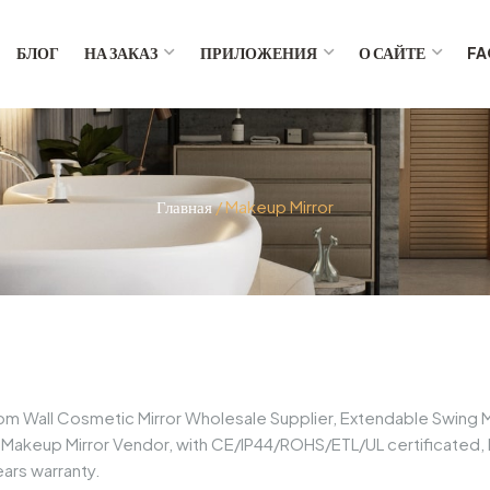
БЛОГ
НА ЗАКАЗ
ПРИЛОЖЕНИЯ
О САЙТЕ
FA
Главная
/ Makeup Mirror
oom Wall Cosmetic Mirror Wholesale Supplier, Extendable Swing
, Makeup Mirror Vendor, with CE/IP44/ROHS/ETL/UL certificated,
ars warranty.