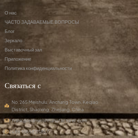
О нас
ЧАСТО ЗАДАВАЕМЫЕ ВОПРОСЫ
Блог
Зеркало
Выставочный зал
Приложение
Политика конфиденциальности
Связаться с
No.265 Meishulu, Anchang Town, Keqiao
District, Shaoxing, Zhejiang, China
frank@ledmirrormanufacturer.com
+86 15658121857