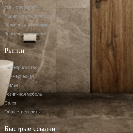
Умные зеркала
Радиатор для полотенец
Зеркала для макияжа
Зеркальные шкафы
Рынки
Гостеприимство
Коммерческая
Жилье
Розничная мебель
Салон
Общественность
Быстрые ссылки