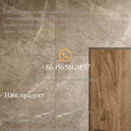
DIMO является лидером производителей
светодиодных зеркал и поставщиков зеркал для
ванных комнат, а также оптовых поставок душевых
кабин из Китая.
+86 15658121857
Мобильный телефон и Whatsapp
Наш продукт
Светодиодные зеркала для ванной комнаты
Зеркала во всю длину
Зеркала для ванной комнаты в отеле