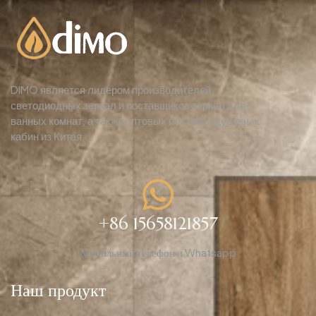
DIMO является лидером производителей
светодиодных зеркал и поставщиков зеркал для
ванных комнат, а также оптовых поставок душевых
кабин из Китая.
+86 15658121857
Мобильный телефон и Whatsapp
Наш продукт