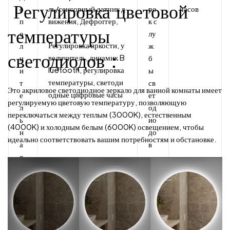
Регулировка цветовой
о
ль/сенсорный датчик д
ро
часов
п
вижения, Дефроггер,
к с
температуры
о
лу
Регулировка яркости, у
л
ж
светодиодов：
величитель, динамик B
н
б
luetooth, регулировка
и
ы
температуры, светоди
т
св
Это акриловое светодиодное зеркало для ванной комнаты имеет
одные цифровые часы
е
ет
регулируемую цветовую температуру, позволяющую
л
од
переключаться между теплым (3000K), естественным
ь
ио
(4000K) и холодным белым (6000K) освещением, чтобы
н
до
идеально соответствовать вашим потребностям и обстановке.
а
в
я
ф
у
н
к
ц