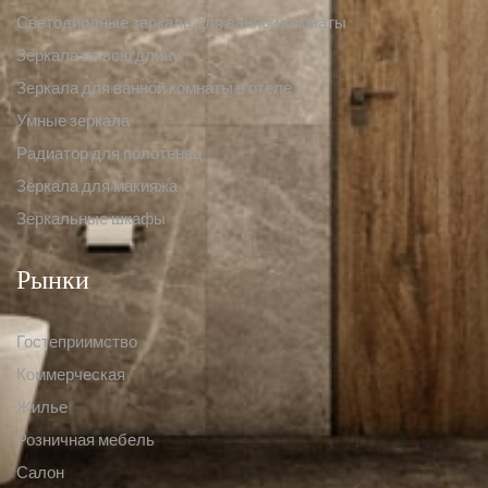
Светодиодные зеркала для ванной комнаты
Зеркала во всю длину
Зеркала для ванной комнаты в отеле
Умные зеркала
Радиатор для полотенец
Зеркала для макияжа
Зеркальные шкафы
Рынки
Гостеприимство
Коммерческая
Жилье
Розничная мебель
Салон