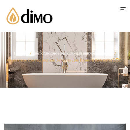
Главная
/
Светодиодное зеркало для ванной комнаты
/
Акриловое Светодиодное Зеркало Для Ванной Комнаты DBS-
60