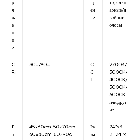
р
щ
тр, один
я
ен
арные/д
ж
ие
войные п
е
олосы
н
и
е
C
80+/90+
C
2700K/
RI
C
3000K/
T
4000K/
5000K/
6000K
или друг
ие
Р
45x60cm, 50x70cm,
Ра
24″x3
а
60x80cm, 60x90c
зм
2″,24″x