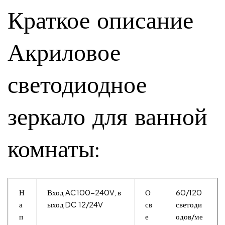
Краткое описание
Акриловое
светодиодное
зеркало для ванной
комнаты:
Н
Вход AC100-240V, в
О
60/120
а
ыход DC 12/24V
св
светоди
п
е
одов/ме