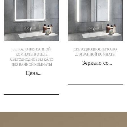
ЗЕРКАЛО ДЛЯ ВАННОЙ
СВЕТОДИОДНОЕ ЗЕРКАЛО
КОМНАТЫ В ОТЕЛЕ
,
ДЛЯ ВАННОЙ КОМНАТЫ
СВЕТОДИОДНОЕ ЗЕРКАЛО
Зеркало со
ДЛЯ ВАННОЙ КОМНАТЫ
светодиодной
Цена
подсветкой DBS-
светодиодного
Получить цитату
21
зеркала DBS-17
Получить цитату