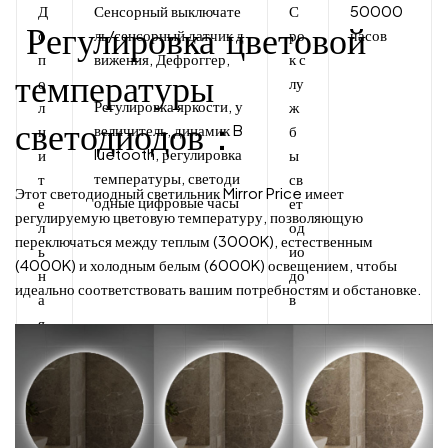
Д
Сенсорный выключате
С
50000
Регулировка цветовой
о
ль/сенсорный датчик д
ро
часов
п
вижения, Дефроггер,
к с
температуры
о
лу
Регулировка яркости, у
л
ж
светодиодов：
величитель, динамик B
н
б
luetooth, регулировка
и
ы
температуры, светоди
т
св
Этот светодиодный светильник Mirror Price имеет
одные цифровые часы
е
ет
регулируемую цветовую температуру, позволяющую
л
од
переключаться между теплым (3000K), естественным
ь
ио
(4000K) и холодным белым (6000K) освещением, чтобы
н
до
идеально соответствовать вашим потребностям и обстановке.
а
в
я
ф
у
н
к
ц