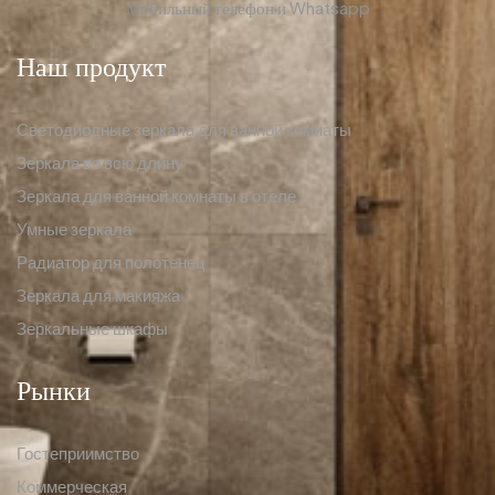
Мобильный телефон и Whatsapp
Наш продукт
Светодиодные зеркала для ванной комнаты
Зеркала во всю длину
Зеркала для ванной комнаты в отеле
Умные зеркала
Радиатор для полотенец
Зеркала для макияжа
Зеркальные шкафы
Рынки
Гостеприимство
Коммерческая