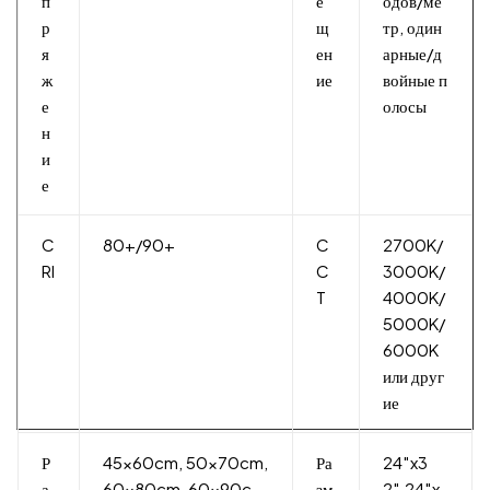
п
е
одов/ме
р
щ
тр, один
я
ен
арные/д
ж
ие
войные п
е
олосы
н
и
е
C
80+/90+
C
2700K/
RI
C
3000K/
T
4000K/
5000K/
6000K
или друг
ие
Р
45x60cm, 50x70cm,
Ра
24″x3
а
60x80cm, 60x90c
зм
2″,24″x