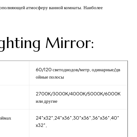
и дополняющей атмосферу ванной комнаты. Наиболее
ghting Mirror:
е
60/120 светодиодов/метр, одинарные/дв
ойные полосы
2700K/3000K/4000K/5000K/6000K
или другие
дюймах
24″x32″,24″x36″,30″x36″,36″x36″,40″
x32″,