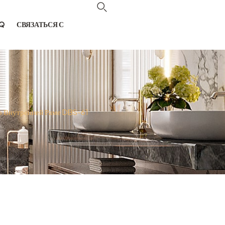
Q
СВЯЗАТЬСЯ С
о Внутренней Раме DBS-61