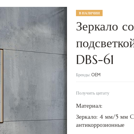
В НАЛИЧИИ
Зеркало с
подсветко
DBS-61
Бренды:
OEM
Получить цитату
Материал:
Зеркало: 4 мм/5 мм C
антикоррозионные