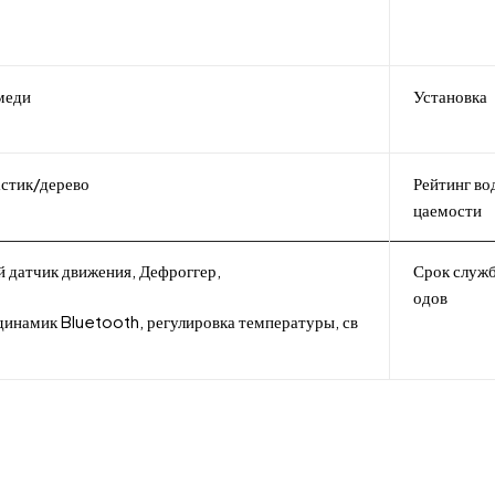
 меди
Установка
стик/дерево
Рейтинг в
цаемости
 датчик движения, Дефроггер,
Срок служ
одов
 динамик Bluetooth, регулировка температуры, св