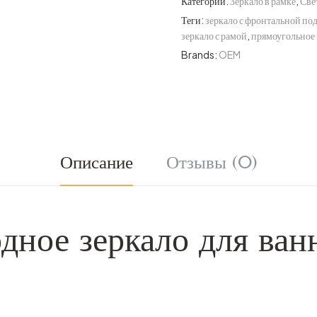
Категории:
Зеркало в рамке
,
Све
Теги:
зеркало с фронтальной по
зеркало с рамой
,
прямоугольное 
Brands:
OEM
Описание
Отзывы (0)
дное зеркало для ван