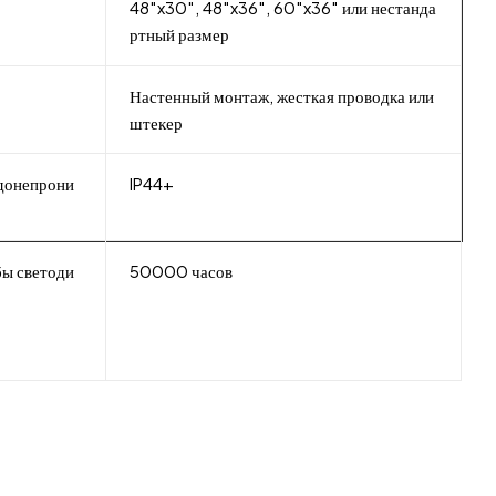
48″x30″, 48″x36″, 60″x36″ или нестанда
ртный размер
Настенный монтаж, жесткая проводка или
штекер
одонепрони
IP44+
бы светоди
50000 часов