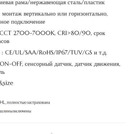
иевая рама/нержавеющая сталь/пластик
 монтаж вертикально или горизонтально,
рное подключение
: CCT 2700-7000K, CRI>80/90, срок
сов
т : CE/UL/SAA/RoHS/IP67/TUV/GS и т.д.
ON-OFF, сенсорный датчик, датчик движения,
ль
size
DHL, полностью застрахована
пошлины включены