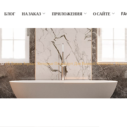
БЛОГ
НА ЗАКАЗ
ПРИЛОЖЕНИЯ
О САЙТЕ
FA
сы
/ 5 Типов Зеркал, Которые Подойдут Для Ванной Комнаты: Руков