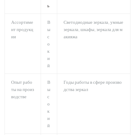
ь
Ассортиме
В
Светодиодные зеркала, умные
нт продукц
ы
зеркала, шкафы, зеркала для м
ии
с
акияжа
о
к
и
й
Опыт рабо
В
Годы работы в сфере произво
ты на произ
ы
дства зеркал
водстве
с
о
к
и
й