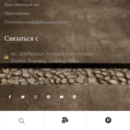
Выставочный зал
Приложение
Политика конфиденциальности
Связаться с
No.265 Meishulu, Anchang Town, Keqiao
District, Shaoxing, Zhejiang, China
frank@ledmirrormanufacturer.com
+86 15658121857