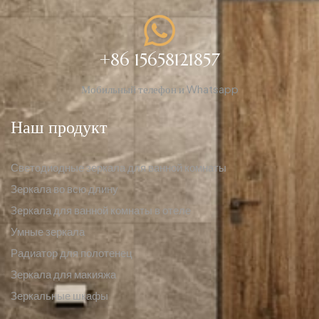
+86 15658121857
Мобильный телефон и Whatsapp
Наш продукт
Светодиодные зеркала для ванной комнаты
Зеркала во всю длину
Зеркала для ванной комнаты в отеле
Умные зеркала
Радиатор для полотенец
Зеркала для макияжа
Зеркальные шкафы