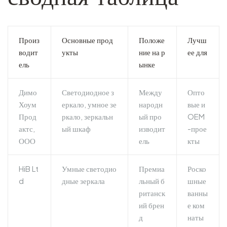
Произ
Основные прод
Положе
Лучш
водит
укты
ние на р
ее для
ель
ынке
Димо
Светодиодное з
Между
Опто
Хоум
еркало, умное зе
народн
вые и
Прод
ркало, зеркальн
ый про
OEM
актс,
ый шкаф
изводит
-прое
ООО
ель
кты
HiB Lt
Умные светодио
Премиа
Роско
d
дные зеркала
льный б
шные
ританск
ванны
ий брен
е ком
д
наты