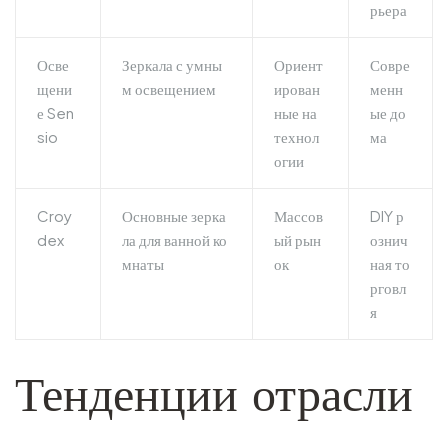
рьера
Осве
Зеркала с умны
Ориент
Совре
щени
м освещением
ирован
менн
е Sen
ные на
ые до
sio
технол
ма
огии
Croy
Основные зерка
Массов
DIY р
dex
ла для ванной ко
ый рын
ознич
мнаты
ок
ная то
рговл
я
Тенденции отрасли