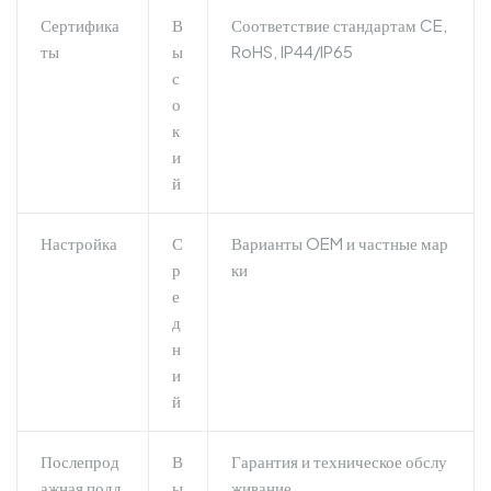
Сертифика
В
Соответствие стандартам CE,
ты
ы
RoHS, IP44/IP65
с
о
к
и
й
Настройка
С
Варианты OEM и частные мар
р
ки
е
д
н
и
й
Послепрод
В
Гарантия и техническое обслу
ажная подд
ы
живание