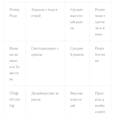
Ропер
Зеркала с подсв
Средне
Розни
Родс
еткой
высотн
чная т
ый рын
оргов
ок
ля и ж
илье
Ванн
Светодиодные з
Средни
Разра
ые ко
еркала
й рынок
ботчи
мнат
ки
ы в Та
висто
ке
Origi
Дизайнерские зе
Высоко
Прое
ns Livi
ркала
классн
кты д
ng
ый
изайн
а инте