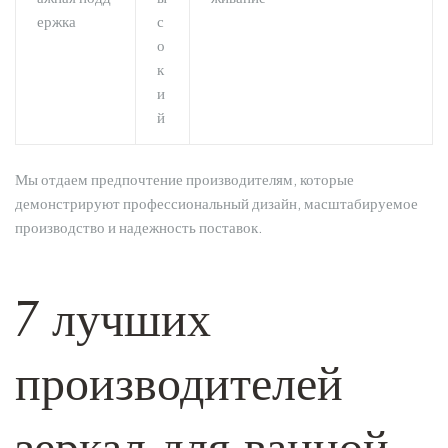
ержка
с
о
к
и
й
Мы отдаем предпочтение производителям, которые
демонстрируют профессиональный дизайн, масштабируемое
производство и надежность поставок.
7 лучших
производителей
зеркал для ванной