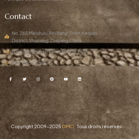
Contact
No.265 Meishulu,Anchang Town,Keqiao
District,Shaoxing,Zhejiang,China
frank@ledmirrormanufacturer.com
+86 15658121857
Copyright 2009-2025
DIMO
. Tous droits réservés.