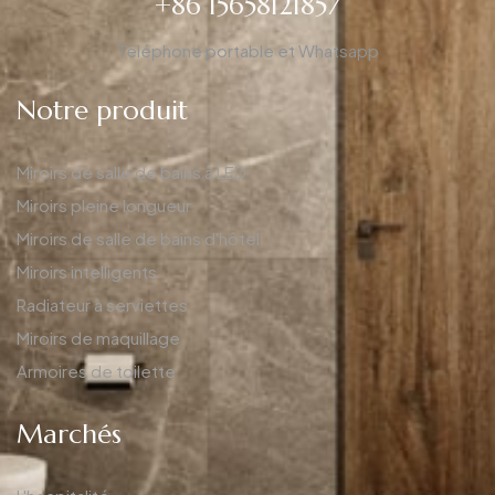
+86 15658121857
Téléphone portable et Whatsapp
Notre produit
Miroirs de salle de bains à LED
Miroirs pleine longueur
Miroirs de salle de bains d'hôtel
Miroirs intelligents
Radiateur à serviettes
Miroirs de maquillage
Armoires de toilette
Marchés