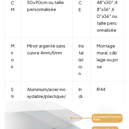
50x90cm ou taille
48″x30″,4
C
C
personnalisée
8″x36″,6
M
E
0″x36″ ou
taille pers
onnalisée
M
Miroir argenté sans
Ins
Montage
ir
cuivre 4mm/5mm
tal
mural, câb
o
lat
lage ou pri
ir
io
se
n
S
Aluminium/acier ino
In
IP44
tr
xydable/plastique/
di
u
bois
ce
c
d'i
t
m
u
p