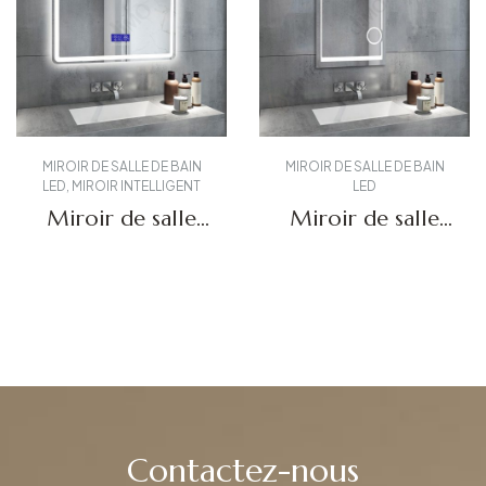
MIROIR DE SALLE DE BAIN
MIROIR DE SALLE DE BAIN
LED
,
MIROIR INTELLIGENT
LED
Miroir de salle
Miroir de salle
de bain
de bain LED
intelligent DBS-
grossissant DBS-
Obtenir un devis
Obtenir un devis
06
26
Contactez-nous