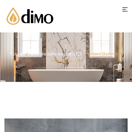
Accueil
/
Miroir de salle de bain LED
/ Modern Bathroom
Mirror DBS-08