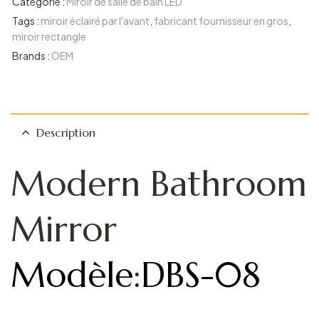
Catégorie :
Miroir de salle de bain LED
Tags :
miroir éclairé par l'avant
,
fabricant fournisseur en gros
,
miroir rectangle
Brands :
OEM
Description
Modern Bathroom
Mirror
Modèle:DBS-08