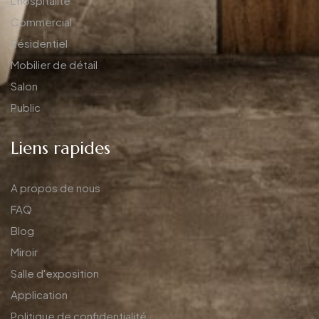
L'hospitalité
Commercial
Résidentiel
Mobilier de détail
Salon
Public
Liens rapides
A propos de nous
FAQ
Blog
Miroir
Salle d'exposition
Application
Politique de confidentialité