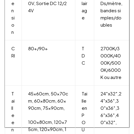
e
0V, Sortie DC 12/2
lair
Ds/mètre,
n
4V
ag
bandes si
si
e
mples/do
o
ubles
n
C
80+/90+
T
2700K/3
RI
D
000K/40
C
00K/500
0K/6000
K ou autre
T
45x60cm, 50x70c
Tai
24″x32″,2
ai
m, 60x80cm, 60x
lle
4″x36″,3
ll
90cm, 75x90cm,
en
0″x36″,3
e
P
6″x36″,4
100x80cm, 120x7
e
O
0″x32″,
5cm, 120x90cm, 1
n
U