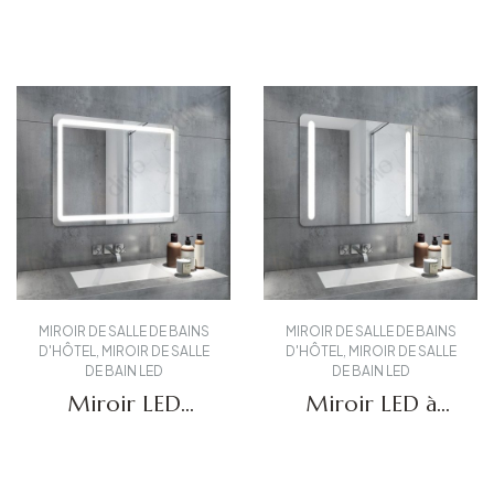
grossissant DBS-
DBS-08
Obtenir un devis
Obtenir un devis
26
MIROIR DE SALLE DE BAINS
MIROIR DE SALLE DE BAINS
D'HÔTEL
,
MIROIR DE SALLE
D'HÔTEL
,
MIROIR DE SALLE
DE BAIN LED
DE BAIN LED
Miroir LED
Miroir LED à
d'angle rond
éclairage latéral
DBS-05
DBS-29
Obtenir un devis
Obtenir un devis