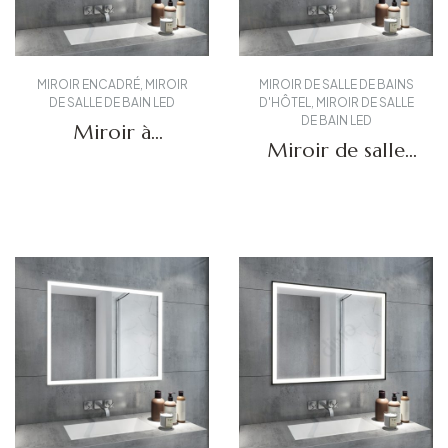
MIROIR ENCADRÉ
,
MIROIR
MIROIR DE SALLE DE BAINS
DE SALLE DE BAIN LED
D'HÔTEL
,
MIROIR DE SALLE
DE BAIN LED
Miroir à
Miroir de salle
éclairage LED à
de bain LED DBS-
cadre intérieur
09
Obtenir un devis
DBS-61
Obtenir un devis