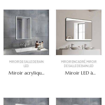
MIROIR DE SALLE DE BAIN
MIROIR ENCADRÉ
,
MIROIR
LED
DE SALLE DE BAIN LED
Miroir acrylique
Miroir LED à
à LED pour salle
cadre aluminium
de bains DBS-60
DBS-51
Obtenir un devis
Obtenir un devis