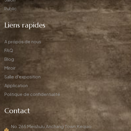
Public
Liens rapides
A propos de nous
FAQ
Blog
Miroir
Salle d'exposition
Application
Politique de confidentialité
Contact
No.265 Meishulu,Anchang Town,Keqiao