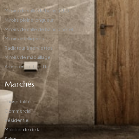
Miroirs de salle de bains à LED
Miroirs pleine longueur
Miroirs de salle de bains d'hôtel
Miroirs intelligents
Radiateur à serviettes
Miroirs de maquillage
Armoires de toilette
Marchés
L'hospitalité
Commercial
Résidentiel
Mobilier de détail
Salon