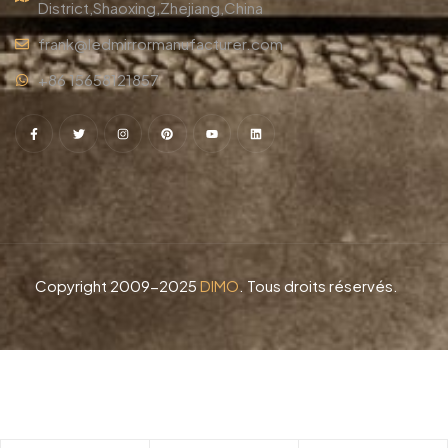
District,Shaoxing,Zhejiang,China
frank@ledmirrormanufacturer.com
+86 15658121857
Copyright 2009-2025
DIMO
. Tous droits réservés.