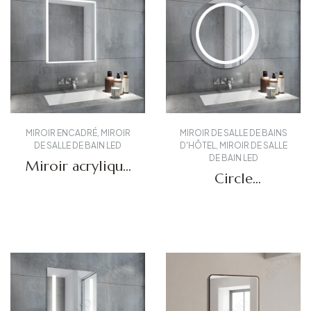
MIROIR ENCADRÉ
,
MIROIR
MIROIR DE SALLE DE BAINS
DE SALLE DE BAIN LED
D'HÔTEL
,
MIROIR DE SALLE
DE BAIN LED
Miroir acrylique
Circle
à LED DBS-62
Commercial
(Chine)
Miroir lumineux
Obtenir un devis
Obtenir un devis
DMR-08