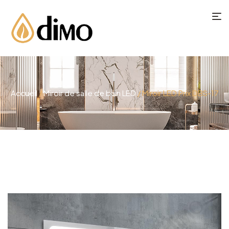
Accueil
/
Miroir de salle de bain LED
/ Miroir LED Prix DBS-17