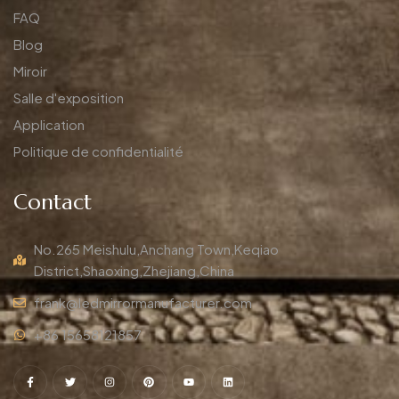
FAQ
Blog
Miroir
Salle d'exposition
Application
Politique de confidentialité
Contact
No.265 Meishulu,Anchang Town,Keqiao
District,Shaoxing,Zhejiang,China
frank@ledmirrormanufacturer.com
+86 15658121857