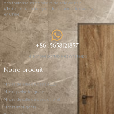
des fournisseurs de miroirs de salle de bain
d'hôtel, et fournit en gros des cabines de douche
en Chine.
+86 15658121857
Téléphone portable et Whatsapp
Notre produit
Miroirs de salle de bains à LED
Miroirs pleine longueur
Miroirs de salle de bains d'hôtel
Miroirs intelligents