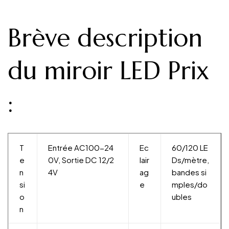
Brève description
du miroir LED Prix
:
T
Entrée AC100-24
Ec
60/120 LE
e
0V, Sortie DC 12/2
lair
Ds/mètre,
n
4V
ag
bandes si
si
e
mples/do
o
ubles
n