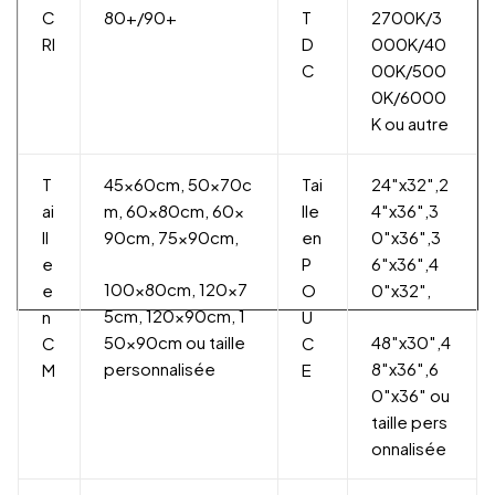
C
80+/90+
T
2700K/3
RI
D
000K/40
C
00K/500
0K/6000
K ou autre
T
45x60cm, 50x70c
Tai
24″x32″,2
ai
m, 60x80cm, 60x
lle
4″x36″,3
ll
90cm, 75x90cm,
en
0″x36″,3
e
P
6″x36″,4
100x80cm, 120x7
e
O
0″x32″,
5cm, 120x90cm, 1
n
U
50x90cm ou taille
48″x30″,4
C
C
personnalisée
8″x36″,6
M
E
0″x36″ ou
taille pers
onnalisée