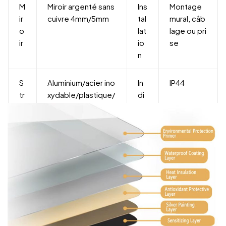
M
Miroir argenté sans
Ins
Montage
ir
cuivre 4mm/5mm
tal
mural, câb
o
lat
lage ou pri
ir
io
se
n
S
Aluminium/acier ino
In
IP44
tr
xydable/plastique/
di
u
bois
ce
c
d'i
t
m
u
p
r
er
e
m
éa
bili
té