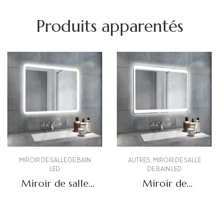
Produits apparentés
MIROIR DE SALLE DE BAIN
AUTRES
,
MIROIR DE SALLE
LED
DE BAIN LED
Miroir de salle
Miroir de
de bain rétro-
courtoisie LED
éclairé DBS-03
DBS-11
Obtenir un devis
Obtenir un devis