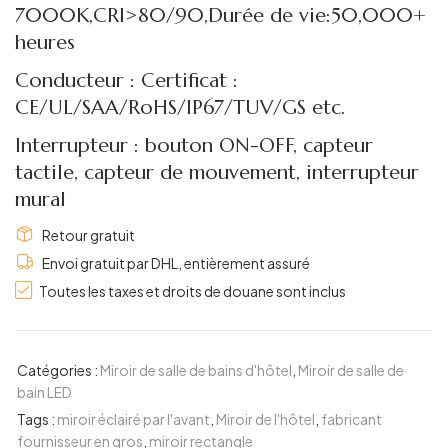
7000K,CRI>80/90,Durée de vie:50,000+
heures
Conducteur : Certificat :
CE/UL/SAA/RoHS/IP67/TUV/GS etc.
Interrupteur : bouton ON-OFF, capteur
tactile, capteur de mouvement, interrupteur
mural
Retour gratuit
Envoi gratuit par DHL, entièrement assuré
Toutes les taxes et droits de douane sont inclus
Catégories :
Miroir de salle de bains d'hôtel
,
Miroir de salle de
bain LED
Tags :
miroir éclairé par l'avant
,
Miroir de l'hôtel
,
fabricant
fournisseur en gros
,
miroir rectangle