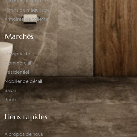
Radiateur à serviettes
Miroirs de maquillage
Armoires de toilette
Marchés
L'hospitalité
Commercial
Résidentiel
Mobilier de détail
Salon
Public
Liens rapides
A propos de nous