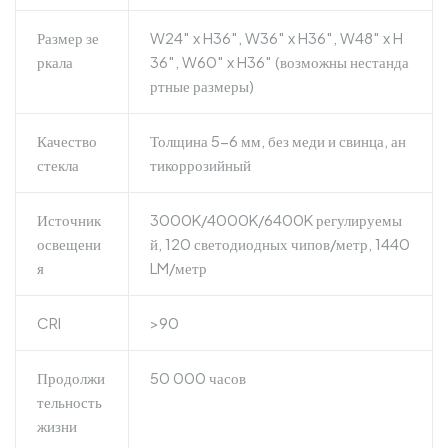
Размер зе
W24″ x H36″, W36″ x H36″, W48″ x H
ркала
36″, W60″ x H36″ (возможны нестанда
ртные размеры)
Качество
Толщина 5-6 мм, без меди и свинца, ан
стекла
тикоррозийный
Источник
3000K/4000K/6400K регулируемы
освещени
й, 120 светодиодных чипов/метр, 1440
я
LM/метр
CRI
>90
Продолжи
50 000 часов
тельность
жизни