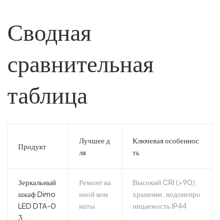
Сводная
сравнительная
таблица
Лучшее д
Ключевая особеннос
Продукт
ля
ть
Зеркальный
Ремонт ва
Высокий CRI (>90),
шкаф Dimo
нной ком
хранение, водонепро
LED DTA-0
наты
ницаемость IP44
3