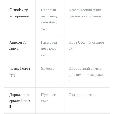
Conair Дву
Небольш
Классический флип-
хсторонний
ие помещ
дизайн, увеличение
ения/бюд
жет
Хансон Гол
Глэм сред
Порт USB, 15 лампоч
ливуд
него клас
ек
са
Чендэ Голли
Яркость
Поворотный димме
вуд
р, алюминиевая рамк
а
Дорожное з
Путешес
Складной, легкий
еркало Fanc
твие
ii