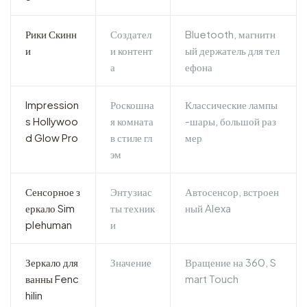
Рики Скинн
Создател
Bluetooth, магнитн
и
и контент
ый держатель для тел
а
ефона
Impression
Роскошна
Классические лампы
s Hollywoo
я комната
-шары, большой раз
d Glow Pro
в стиле гл
мер
эм
Сенсорное з
Энтузиас
Автосенсор, встроен
еркало Sim
ты техник
ный Alexa
plehuman
и
Зеркало для
Значение
Вращение на 360, S
ванны Fenc
mart Touch
hilin