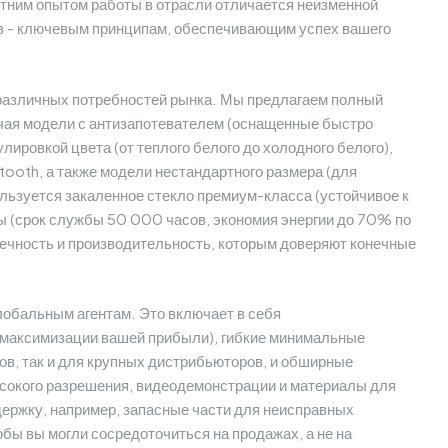
етним опытом работы в отрасли отличается неизменной
ов - ключевым принципам, обеспечивающим успех вашего
 различных потребностей рынка. Мы предлагаем полный
чая модели с антизапотевателем (оснащенные быстро
ировкой цвета (от теплого белого до холодного белого),
ooth, а также модели нестандартного размера (для
льзуется закаленное стекло премиум-класса (устойчивое к
ы (срок службы 50 000 часов, экономия энергии до 70% по
ечность и производительность, которым доверяют конечные
обальным агентам. Это включает в себя
я максимизации вашей прибыли), гибкие минимальные
в, так и для крупных дистрибьюторов, и обширные
ысокого разрешения, видеодемонстрации и материалы для
ержку, например, запасные части для неисправных
обы вы могли сосредоточиться на продажах, а не на