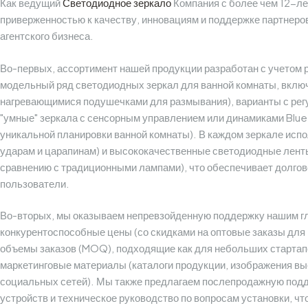
Как ведущий
Светодиодное зеркало
Компания с более чем 12-л
приверженностью к качеству, инновациям и поддержке партнер
агентского бизнеса.
Во-первых, ассортимент нашей продукции разработан с учетом
модельный ряд светодиодных зеркал для ванной комнаты, вклю
нагревающимися подушечками для размывания), варианты с регул
"умные" зеркала с сенсорным управлением или динамиками Bluet
уникальной планировки ванной комнаты). В каждом зеркале испо
ударам и царапинам) и высококачественные светодиодные лент
сравнению с традиционными лампами), что обеспечивает долгов
пользователи.
Во-вторых, мы оказываем непревзойденную поддержку нашим гл
конкурентоспособные цены (со скидками на оптовые заказы дл
объемы заказов (MOQ), подходящие как для небольших стартапо
маркетинговые материалы (каталоги продукции, изображения в
социальных сетей). Мы также предлагаем послепродажную подд
устройств и техническое руководство по вопросам установки, чт