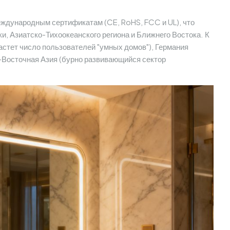
еждународным сертификатам (CE, RoHS, FCC и UL), что
и, Азиатско-Тихоокеанского региона и Ближнего Востока. К
астет число пользователей "умных домов"), Германия
о-Восточная Азия (бурно развивающийся сектор