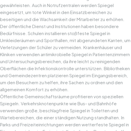
gewährleisten. Auch in Notrufzentralen werden Spiegel
eingesetzt, um tote Winkel in den Einsatzbereichen zu
beseitigen und die Wachsamkeit der Mitarbeiter zu erhöhen.
Der öffentliche Dienst und Institutionen haben besondere
Bedürfnisse. Schulen installieren stoßfeste Spiegel in
Umkleideräumen und Sporthallen, mit abgerundeten Kanten, um
Verletzungen der Schüler zu vermeiden. Krankenhäuser und
Kliniken verwenden antimikrobielle Spiegel in Patientenzimmern
und Untersuchungsbereichen, da ihre leicht zu reinigenden
Oberflächen die Infektionskontrolle unterstützen. Bibliotheken
und Gemeindezentren platzieren Spiegel im Eingangsbereich,
um den Besuchern zu helfen, ihre Sachen zu ordnen und den
allgemeinen Komfort zu erhöhen.
Öffentliche Gemeinschaftsräume profitieren von speziellen
Spiegeln. Verkehrsknotenpunkte wie Bus- und Bahnhöfe
verwenden große, beschlagfreie Spiegel in Toiletten und
Wartebereichen, die einer ständigen Nutzung standhalten. In
Parks und Freizeiteinrichtungen werden wetterfeste Spiegel in