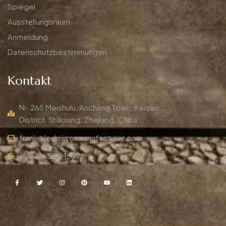
Spiegel
Ausstellungsraum
Anmeldung
Datenschutzbestimmungen
Kontakt
Nr. 265 Meishulu, Anchang Town, Keqiao
District, Shaoxing, Zhejiang, China
frank@ledmirrormanufacturer.com
+86 15658121857