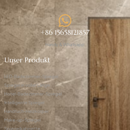
+86 15658121857
Handy & Whatsapp
Unser Produkt
LED-Badezimmer-Spiegel
Spiegel in voller Länge
Hotel-Badezimmer-Spiegel
Intelligente Spiegel
Handtuch-Heizkörper
Make-up-Spiegel
Spiegelkabinette