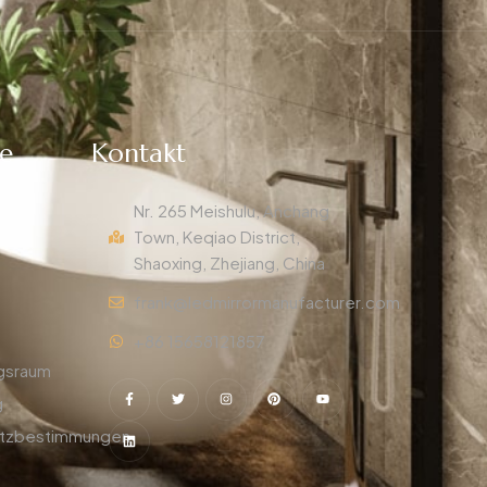
le
Kontakt
Nr. 265 Meishulu, Anchang
Town, Keqiao District,
Shaoxing, Zhejiang, China
frank@ledmirrormanufacturer.com
+86 15658121857
ngsraum
g
utzbestimmungen