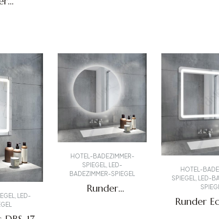
er
Angebot einholen
el DBS-
Angebot e
len
HOTEL-BADEZIMMER-
SPIEGEL
,
LED-
HOTEL-BADE
BADEZIMMER-SPIEGEL
SPIEGEL
,
LED-B
Runder
SPIEG
EGEL
,
LED-
hinterleuchteter
Runder E
EGEL
LED-
Spiegel 