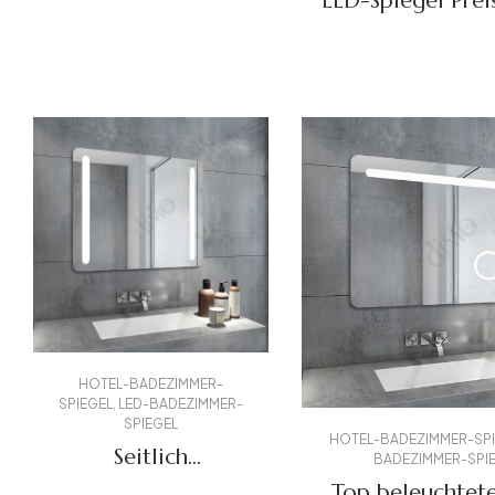
LED-Spiegel Prei
DBS-55
Angebot einholen
Angebot einho
HOTEL-BADEZIMMER-
SPIEGEL
,
LED-BADEZIMMER-
SPIEGEL
HOTEL-BADEZIMMER-SPI
Seitlich
BADEZIMMER-SPI
beleuchteter LED-
Top beleuchtet