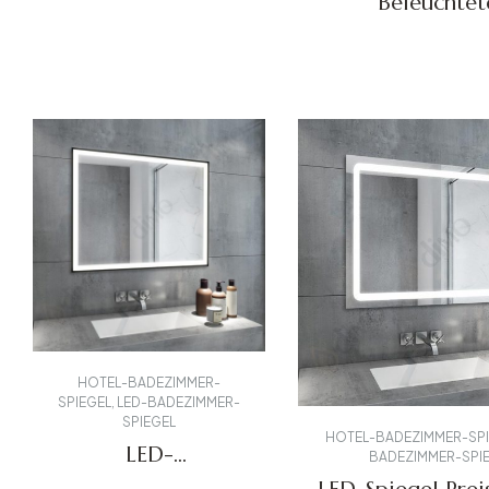
Beleuchtet
Spiegelbeleuchtung
Badezimmerspieg
Angebot einholen
DBS-67
12
Angebot einho
HOTEL-BADEZIMMER-
SPIEGEL
,
LED-BADEZIMMER-
SPIEGEL
HOTEL-BADEZIMMER-SPI
LED-
BADEZIMMER-SPI
Badezimmerspiegel