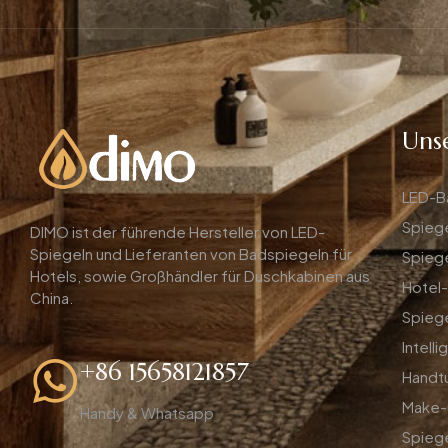
Uns
LED-B
Spieg
DIMO ist der führende Hersteller von LED-
Spiegeln und Lieferanten von Badspiegeln für
Spiege
Hotels, sowie Großhändler für Duschkabinen aus
Hotel
China.
Spieg
Intell
+86 15658121857
Handt
Make-
Handy & Whatsapp
Spieg