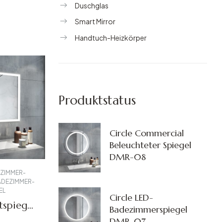
Duschglas
-07
inholen
Smart Mirror
Handtuch-Heizkörper
Produktstatus
Circle Commercial
Beleuchteter Spiegel
DMR-08
ZIMMER-
ADEZIMMER-
EL
Circle LED-
tspiegel
Badezimmerspiegel
02
DMR-07