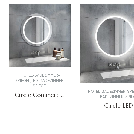
HOTEL-BADEZIMMER-
SPIEGEL
,
LED-BADEZIMMER-
SPIEGEL
HOTEL-BADEZIMMER-SPI
Circle Commercial
BADEZIMMER-SPIE
Beleuchteter
Circle LED
Spiegel DMR-08
Badezimmerspi
Angebot einholen
DMR-07
Angebot einho