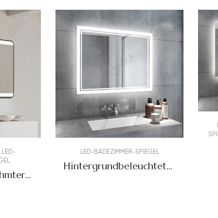
SP
,
LED-
LED-BADEZIMMER-SPIEGEL
GEL
Hintergrundbeleuchteter
Ba
hmter
Badezimmerspiegel DBS-
BS-51
27
Angebot einholen
len