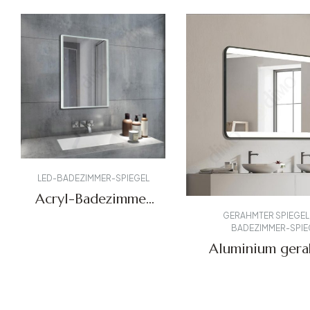
LED-BADEZIMMER-SPIEGEL
Acryl-Badezimmer
LED Spiegel DBS-
GERAHMTER SPIEGEL
BADEZIMMER-SPIE
60
Angebot einholen
Aluminium gera
LED-Spiegel D
Angebot einho