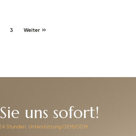
3
Weiter
Sie uns sofort!
on 24 Stunden. Unterstützung OEM/ODM.