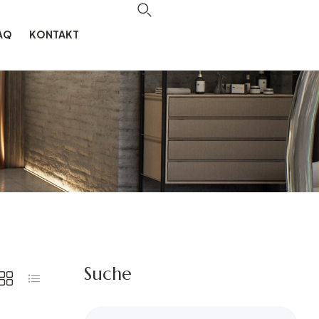
AQ
KONTAKT
Suche