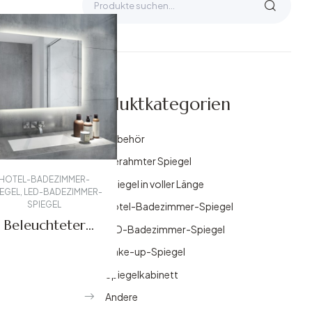
Produktkategorien
Zubehör
Gerahmter Spiegel
HOTEL-BADEZIMMER-
Spiegel in voller Länge
IEGEL
,
LED-BADEZIMMER-
SPIEGEL
Hotel-Badezimmer-Spiegel
Beleuchteter
LED-Badezimmer-Spiegel
dezimmerspiegel
Make-up-Spiegel
DBS-01
Angebot einholen
Spiegelkabinett
Andere