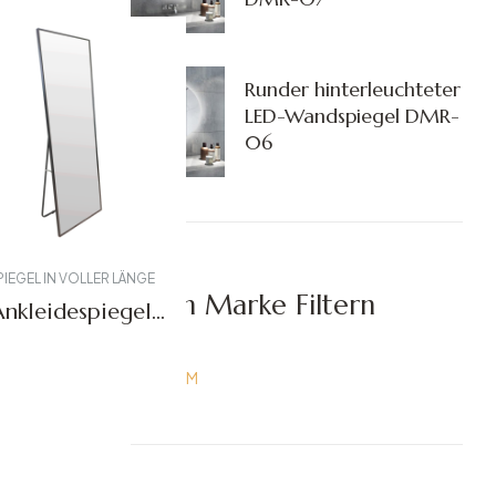
Runder hinterleuchteter
LED-Wandspiegel DMR-
06
PIEGEL IN VOLLER LÄNGE
Nach Marke Filtern
Ankleidespiegel
FL-01
OEM
Angebot einholen