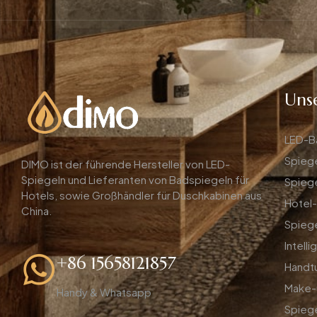
Uns
LED-B
Spieg
DIMO ist der führende Hersteller von LED-
Spiegeln und Lieferanten von Badspiegeln für
Spiege
Hotels, sowie Großhändler für Duschkabinen aus
Hotel
China.
Spieg
Intell
+86 15658121857
Handt
Make-
Handy & Whatsapp
Spieg