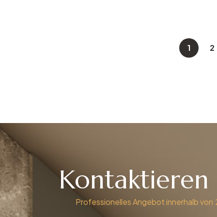
1
2
Kontaktieren 
Professionelles Angebot innerhalb v