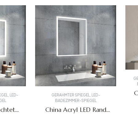
GE
C
EGEL
,
LED-
GERAHMTER SPIEGEL
,
LED-
ne
GEL
BADEZIMMER-SPIEGEL
chteter
China Acryl LED Rand
 DBS-15
Spiegel DBS-62
len
Angebot einholen