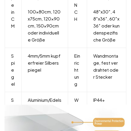
e
N
100x80cm, 120
48″x30″, 4
in
C
x75cm, 120x90
8″x36″, 60″x
C
H
cm, 150x90cm
36″ oder kun
M
oder individuell
denspezifis
e Größe
che Größe
S
4mm/5mm kupf
Ein
Wandmonta
pi
erfreier Silbers
ric
ge, fest ver
e
piegel
ht
drahtet ode
g
un
r Stecker
el
g
S
Aluminium/Edels
W
IP44+
tr
tahl/Kunststoff/
as
u
Holz
se
k
rdi
t
ch