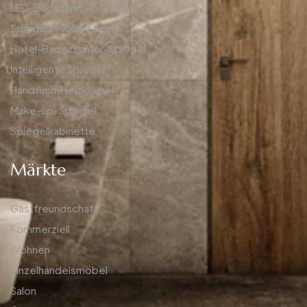
LED-Badezimmer-Spiegel
Spiegel in voller Länge
Hotel-Badezimmer-Spiegel
Intelligente Spiegel
Handtuch-Heizkörper
Make-up-Spiegel
Spiegelkabinette
Märkte
Gastfreundschaft
Kommerziell
Wohnen
Einzelhandelsmöbel
Salon