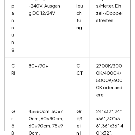
p
-240V, Ausgan
leu
s/Meter, Ein
a
g DC 12/24V
ch
zel-/Doppel
n
tu
streifen
n
ng
u
n
g
C
80+/90+
C
2700K/300
RI
CT
0K/4000K/
5000K/600
0K oder and
ere
G
45x60cm, 50x7
Gr
24″x32″,24″
r
0cm, 60x80cm,
öß
x36″,30″x3
ö
60x90cm, 75x9
e i
6″,36″x36″,4
ß
0cm,
n I
0″x32″,