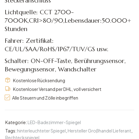
Steckeranschluss
Lichtquelle: CCT 2700-
7000K,CRI>80/90,Lebensdauer:50.000+
Stunden
Fahrer: Zertifikat:
CE/UL/SAA/RoHS/IP67/TUV/GS usw.
Schalter: ON-OFF-Taste, Berührungssensor,
Bewegungssensor, Wandschalter
Kostenlose Rücksendung
Kostenloser Versand per DHL, voll versichert
Alle Steuern und Zölle inbegriffen
Kategorie:
LED-Badezimmer-Spiegel
Tags:
hinterleuchteter Spiegel
,
Hersteller Großhandel Lieferant
,
Rechteckspiegel