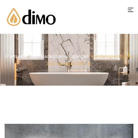
Startseite
/
LED-Badezimmer-Spiegel
/ Kundenspezifische
LED-Spiegel DBS-16