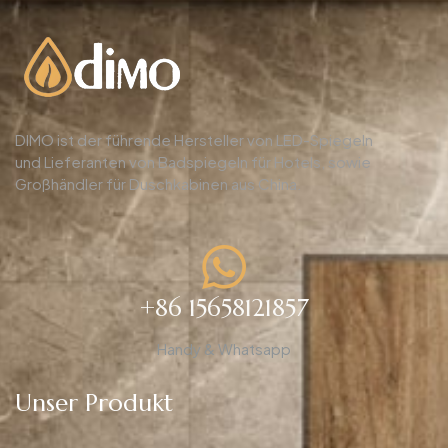
DIMO ist der führende Hersteller von LED-Spiegeln
und Lieferanten von Badspiegeln für Hotels, sowie
Großhändler für Duschkabinen aus China.
+86 15658121857
Handy & Whatsapp
Unser Produkt