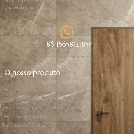
hotel, e fornecimento grossista de cabine de
duche da China.
+86 15658121857
Telemóvel e Whatsapp
O nosso produto
Espelhos LED para casa de banho
Espelhos de corpo inteiro
Espelhos de casa de banho de hotel
Espelhos inteligentes
Radiador de toalhas