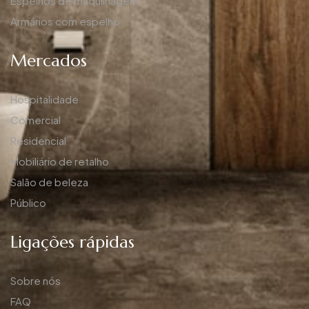
Espelhos de maquilhagem
Armários com espelho
Mercados
Hospitalidade
Comercial
Residencial
Mobiliário de retalho
Salão de beleza
Público
Ligações rápidas
Sobre nós
FAQ