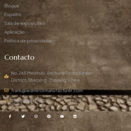
Blogue
Espelho
Sala de exposições
Aplicação
Política de privacidade
Contacto
No.265 Meishulu, Anchang Town, Keqiao
District, Shaoxing, Zhejiang, China
frank@ledmirrormanufacturer.com
+86 15658121857