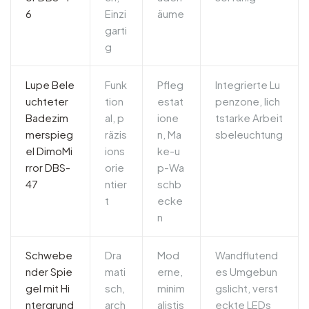
6
Einzi
äume
garti
g
Lupe Bele
Funk
Pfleg
Integrierte Lu
uchteter
tion
estat
penzone, lich
Badezim
al, p
ione
tstarke Arbeit
merspieg
räzis
n, Ma
sbeleuchtung
el DimoMi
ions
ke-u
rror DBS-
orie
p-Wa
47
ntier
schb
t
ecke
n
Schwebe
Dra
Mod
Wandflutend
nder Spie
mati
erne,
es Umgebun
gel mit Hi
sch,
minim
gslicht, verst
ntergrund
arch
alistis
eckte LEDs