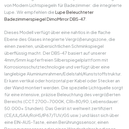
von Modern Lichtspiegeln für Badezimmer: die integrierte
Lupe. Wir empfehlen die
Lupe Beleuchteter
Badezimmerspiegel DimoMirror DBS-47
.
Dieses Modell verfügt über eine nahtlos in die flache
Ebene des Glases integrierte Vergrößerungszone, die
einen zweiten, unübersichtlichen Schminkspiegel
überflüssig macht. Der DBS-47 basiert auf unserer
4mm/5mm kupferfreien Silberspiegelplattform mit
Korrosionsschutztechnologie und verfügt über eine
langlebige Aluminiumrahmen/Edelstahl/Kunststoffstruktur.
Er kann vertikal oder horizontal per Kabel oder Stecker an
der Wand montiert werden. Die spezielle Lichtquelle sorgt
für eine intensive, präzise Beleuchtung des vergrößerten
Bereichs (CCT 2700-7000K, CRI>80/90, Lebensdauer:
50.000+ Stunden). Das Gerät ist weltweit zertifiziert
(CE/UL/SAA/RoHS/IP67/TUV/GS usw.) und lässt sich über
eine EIN-AUS-Taste, einen Berührungssensor, einen
Bewegungssensor oder einen Wandschalter bedienen -