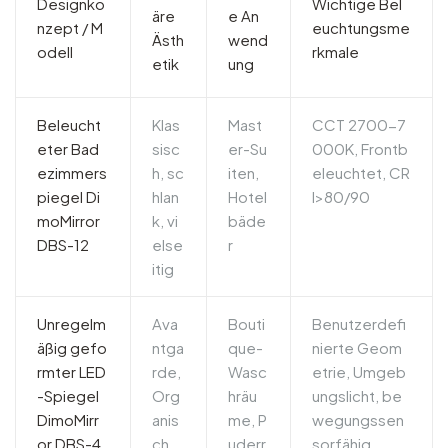
Designko
Wichtige Bel
äre
e An
nzept / M
euchtungsme
Ästh
wend
odell
rkmale
etik
ung
Beleucht
Klas
Mast
CCT 2700-7
eter Bad
sisc
er-Su
000K, Frontb
ezimmers
h, sc
iten,
eleuchtet, CR
piegel Di
hlan
Hotel
I>80/90
moMirror
k, vi
bäde
DBS-12
else
r
itig
Unregelm
Ava
Bouti
Benutzerdefi
äßig gefo
ntga
que-
nierte Geom
rmter LED
rde,
Wasc
etrie, Umgeb
-Spiegel
Org
hräu
ungslicht, be
DimoMirr
anis
me, P
wegungssen
or DBS-4
ch,
uderr
sorfähig