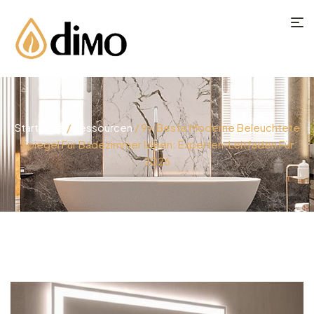
Startseite
/
Ressourcen
/ 9+ Beste Moderne Beleuchtete
Spiegel Für Badezimmer Ideen: Experten-Leitfaden Für
2026