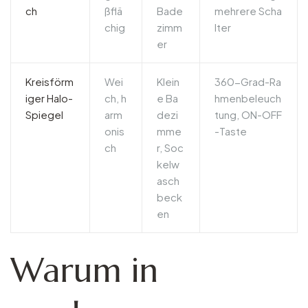
ch
ßflä
Bade
mehrere Scha
chig
zimm
lter
er
Kreisförm
Wei
Klein
360-Grad-Ra
iger Halo-
ch, h
e Ba
hmenbeleuch
Spiegel
arm
dezi
tung, ON-OFF
onis
mme
-Taste
ch
r, Soc
kelw
asch
beck
en
Warum in