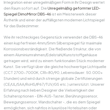
Integration einer unregelmäßigen Form in Ihr Design wertet
den Raum sofort auf. Die
Unregelmäßig geformter LED-
Spiegel DimoMirror DBS-46
ist ein Meisterwerk dieser
Ästhetik und einer der auffälligsten modernen Lichtspiegel
für das Badezimmer.
Wie ihr rechteckiges Gegenstück verwendet die DBS-46
einen kupferfreien 4mm/5mm Silberspiegel für maximale
Korrosionsbeständigkeit. Die fließende Struktur, die von
einem Aluminiumrahmen/Edelstahl/Kunststoffgehäuse
getragen wird, wird zu einem funktionalen Stück moderner
Kunst. Sie verfügt über die gleiche hochwertige Lichtquelle
(CCT 2700-7000K, CRI>80/90, Lebensdauer: 50.000+
Stunden) und wird durch strenge globale Zertifizierungen
(CE/UL/SAA/RoHS/IP67/TUV/GS etc.) unterstützt. Unserer
Erfahrung nach lieben Designer die Vielseitigkeit der
Schalteroptionen - EIN-AUS-Taster, Berührungssensor,
Bewegungssensor, Wandschalter -, die es dem Spiegel
ermöglichen, sich nahtlos in luxuriöse Hotelsuiten oder