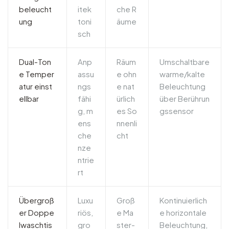
beleucht
itek
che R
ung
toni
äume
sch
Dual-Ton
Anp
Räum
Umschaltbare
e Temper
assu
e ohn
warme/kalte
atur einst
ngs
e nat
Beleuchtung
ellbar
fähi
ürlich
über Berührun
g, m
es So
gssensor
ens
nnenli
che
cht
nze
ntrie
rt
Übergroß
Luxu
Groß
Kontinuierlich
er Doppe
riös,
e Ma
e horizontale
lwaschtis
gro
ster-
Beleuchtung,