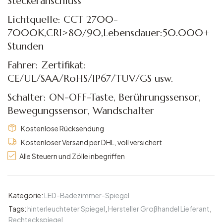
Steckeranschluss
Lichtquelle: CCT 2700-
7000K,CRI>80/90,Lebensdauer:50.000+
Stunden
Fahrer: Zertifikat:
CE/UL/SAA/RoHS/IP67/TUV/GS usw.
Schalter: ON-OFF-Taste, Berührungssensor,
Bewegungssensor, Wandschalter
Kostenlose Rücksendung
Kostenloser Versand per DHL, voll versichert
Alle Steuern und Zölle inbegriffen
Kategorie:
LED-Badezimmer-Spiegel
Tags:
hinterleuchteter Spiegel
,
Hersteller Großhandel Lieferant
,
Rechteckspiegel