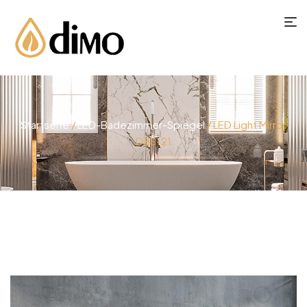
Startseite
/
LED-Badezimmer-Spiegel
/ LED Light Mirror​
DBS-21