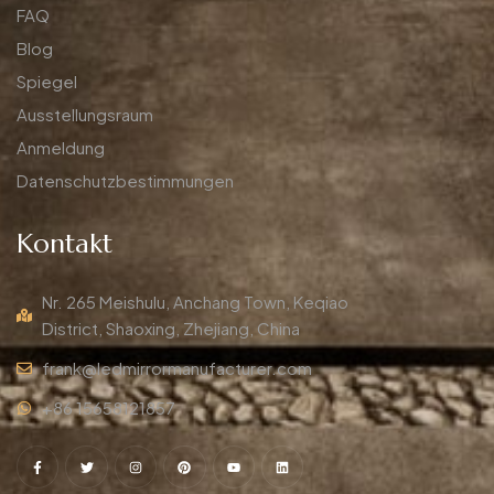
FAQ
Blog
Spiegel
Ausstellungsraum
Anmeldung
Datenschutzbestimmungen
Kontakt
Nr. 265 Meishulu, Anchang Town, Keqiao
District, Shaoxing, Zhejiang, China
frank@ledmirrormanufacturer.com
+86 15658121857