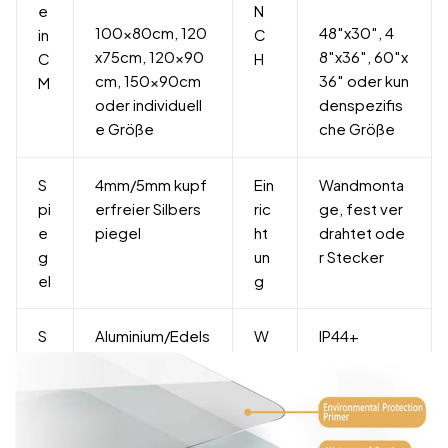
e
N
100x80cm, 120
48″x30″, 4
in
C
x75cm, 120x90
8″x36″, 60″x
C
H
cm, 150x90cm
36″ oder kun
M
oder individuell
denspezifis
e Größe
che Größe
S
4mm/5mm kupf
Ein
Wandmonta
pi
erfreier Silbers
ric
ge, fest ver
e
piegel
ht
drahtet ode
g
un
r Stecker
el
g
S
Aluminium/Edels
W
IP44+
tr
tahl/Kunststoff/
as
u
Holz
se
k
rdi
t
ch