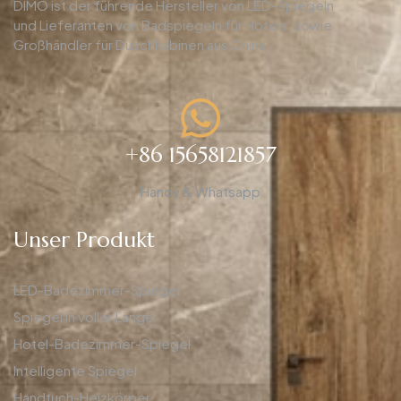
DIMO ist der führende Hersteller von LED-Spiegeln
und Lieferanten von Badspiegeln für Hotels, sowie
Großhändler für Duschkabinen aus China.
+86 15658121857
Handy & Whatsapp
Unser Produkt
LED-Badezimmer-Spiegel
Spiegel in voller Länge
Hotel-Badezimmer-Spiegel
Intelligente Spiegel
Handtuch-Heizkörper