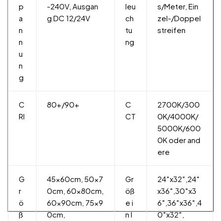
p
-240V, Ausgan
leu
s/Meter, Ein
a
g DC 12/24V
ch
zel-/Doppel
n
tu
streifen
n
ng
u
n
g
C
80+/90+
C
2700K/300
RI
CT
0K/4000K/
5000K/600
0K oder and
ere
G
45x60cm, 50x7
Gr
24″x32″,24″
r
0cm, 60x80cm,
öß
x36″,30″x3
ö
60x90cm, 75x9
e i
6″,36″x36″,4
ß
0cm,
n I
0″x32″,