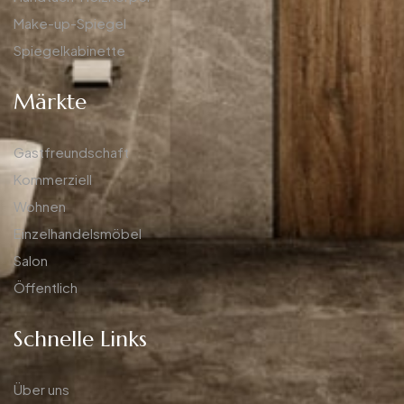
Make-up-Spiegel
Spiegelkabinette
Märkte
Gastfreundschaft
Kommerziell
Wohnen
Einzelhandelsmöbel
Salon
Öffentlich
Schnelle Links
Über uns