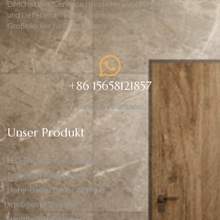
DIMO ist der führende Hersteller von LED-Spiegeln
und Lieferanten von Badspiegeln für Hotels, sowie
Großhändler für Duschkabinen aus China.
+86 15658121857
Handy & Whatsapp
Unser Produkt
LED-Badezimmer-Spiegel
Spiegel in voller Länge
Hotel-Badezimmer-Spiegel
Intelligente Spiegel
Handtuch-Heizkörper