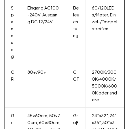
S
Eingang AC100
Be
60/120LED
p
-240V, Ausgan
leu
s/Meter, Ein
a
g DC 12/24V
ch
zel-/Doppel
n
tu
streifen
n
ng
u
n
g
C
80+/90+
C
2700K/300
RI
CT
0K/4000K/
5000K/600
0K oder and
ere
G
45x60cm, 50x7
Gr
24″x32″,24″
r
0cm, 60x80cm,
öß
x36″,30″x3