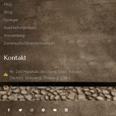
FAQ
Blog
Spiegel
Ausstellungsraum
Anmeldung
Datenschutzbestimmungen
Kontakt
Nr. 265 Meishulu, Anchang Town, Keqiao
District, Shaoxing, Zhejiang, China
frank@ledmirrormanufacturer.com
+86 15658121857