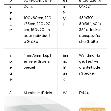
ö
60x90cm, 75x9
e i
6″,36″x36″,4
ß
0cm,
n I
0″x32″,
e
N
100x80cm, 120
48″x30″, 4
in
C
x75cm, 120x90
8″x36″, 60″x
C
H
cm, 150x90cm
36″ oder kun
M
oder individuell
denspezifis
e Größe
che Größe
S
4mm/5mm kupf
Ein
Wandmonta
pi
erfreier Silbers
ric
ge, fest ver
e
piegel
ht
drahtet ode
g
un
r Stecker
el
g
S
Aluminium/Edels
W
IP44+
tr
tahl/Kunststoff/
as
u
Holz
se
k
rdi