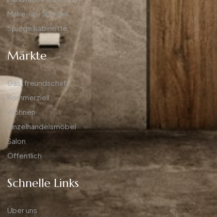
Make-up-Spiegel
Spiegelkabinette
Märkte
Gastfreundschaft
Kommerziell
Wohnen
Einzelhandelsmöbel
Salon
Öffentlich
Schnelle Links
Über uns