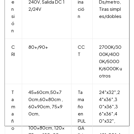
e
240V, Salida DC 1
ina
Ds/metro,
n
2/24V
ció
Tiras simpl
si
n
es/dobles
ó
n
C
80+/90+
CC
2700K/30
RI
T
00K/400
0K/5000
K/6000K u
otros
T
45x60cm,50x7
Ta
24″x32″,2
a
0cm,60x80cm ,
ma
4″x36″,3
m
60x90cm, 75x9
ño
0″x36″,3
a
0cm,
en
6″x36″,4
ñ
PUL
0″x32″,
100x80cm, 120x
o
GA