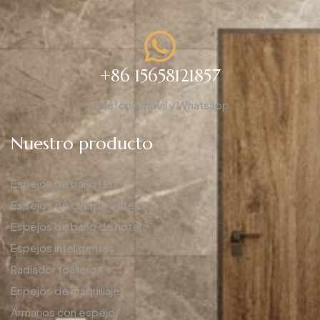
+86 15658121857
Teléfono móvil y Whatsapp
Nuestro producto
Espejos de baño LED
Espejos de cuerpo entero
Espejos de baño de hotel
Espejos inteligentes
Radiador toallero
Espejos de maquillaje
Armarios con espejo