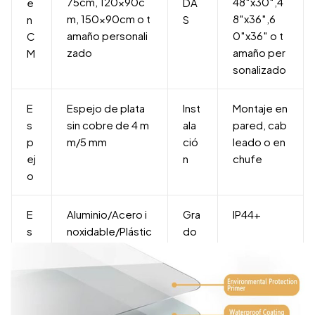
75cm, 120x90c
48″x30″,4
e
DA
m, 150x90cm o t
8″x36″,6
n
S
amaño personali
0″x36″ o t
C
zado
amaño per
M
sonalizado
E
Espejo de plata
Inst
Montaje en
s
sin cobre de 4 m
ala
pared, cab
p
m/5 mm
ció
leado o en
ej
n
chufe
o
E
Aluminio/Acero i
Gra
IP44+
s
noxidable/Plástic
do
tr
o/Madera
de i
u
mp
c
er
t
me