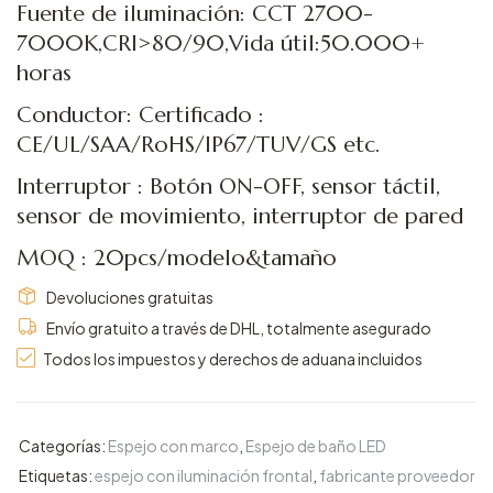
Fuente de iluminación: CCT 2700-
7000K,CRI>80/90,Vida útil:50.000+
horas
Conductor: Certificado :
CE/UL/SAA/RoHS/IP67/TUV/GS etc.
Interruptor : Botón ON-OFF, sensor táctil,
sensor de movimiento, interruptor de pared
MOQ : 20pcs/modelo&tamaño
Devoluciones gratuitas
Envío gratuito a través de DHL, totalmente asegurado
Todos los impuestos y derechos de aduana incluidos
Categorías:
Espejo con marco
,
Espejo de baño LED
Etiquetas:
espejo con iluminación frontal
,
fabricante proveedor