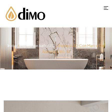
Inicio
/
Espejo de baño LED
/ Espejo LED Con Marco De
Aluminio DBS-51