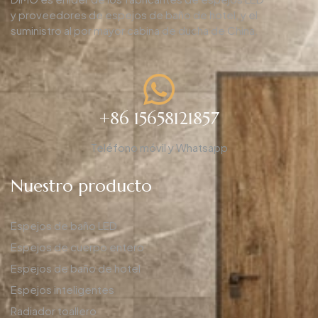
y proveedores de espejos de baño de hotel, y el
suministro al por mayor cabina de ducha de China.
+86 15658121857
Teléfono móvil y Whatsapp
Nuestro producto
Espejos de baño LED
Espejos de cuerpo entero
Espejos de baño de hotel
Espejos inteligentes
Radiador toallero