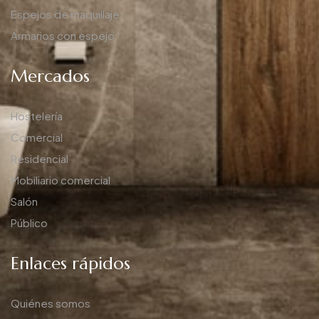
Espejos de maquillaje
Armarios con espejo
Mercados
Hostelería
Comercial
Residencial
Mobiliario comercial
Salón
Público
Enlaces rápidos
Quiénes somos