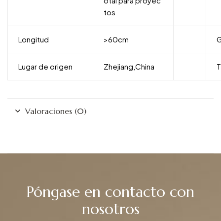
otal para proyec
tos
Longitud
>60cm
G
Lugar de origen
Zhejiang,China
T
Valoraciones (0)
Póngase en contacto con
nosotros