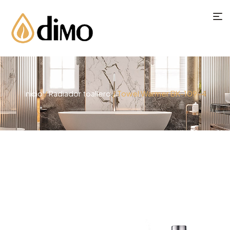
Inicio
/
Radiador toallero
/ Towel Warmer BK-109-4