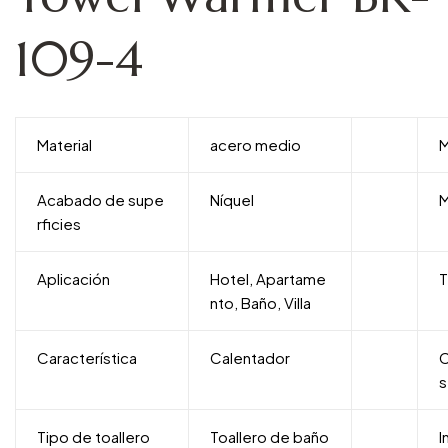
109-4
Material
acero medio
M
Acabado de supe
Níquel
M
rficies
Aplicación
Hotel, Apartame
T
nto, Baño, Villa
Característica
Calentador
C
s
Tipo de toallero
Toallero de baño
I