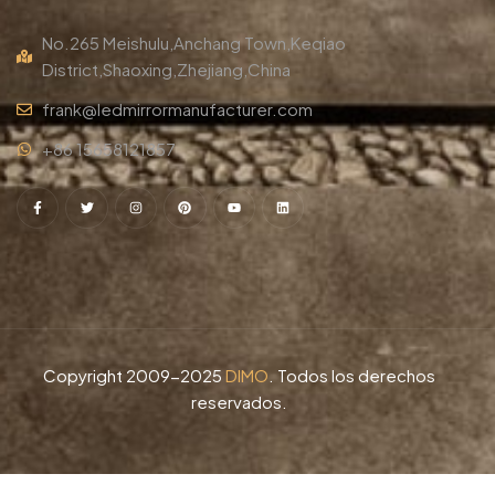
No.265 Meishulu,Anchang Town,Keqiao
District,Shaoxing,Zhejiang,China
frank@ledmirrormanufacturer.com
+86 15658121857
Copyright 2009-2025
DIMO
. Todos los derechos
reservados.