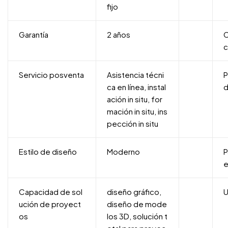
fijo
Garantía
2 años
C
c
Servicio posventa
Asistencia técni
P
ca en línea, instal
ación in situ, for
mación in situ, ins
pección in situ
Estilo de diseño
Moderno
P
Capacidad de sol
diseño gráfico,
U
ución de proyect
diseño de mode
os
los 3D, solución t