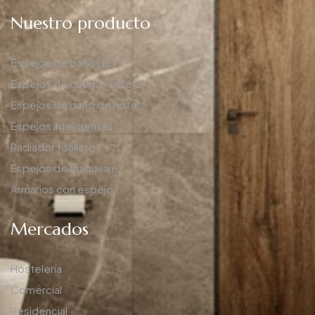
Nuestro producto
Espejos de baño LED
Espejos de cuerpo entero
Espejos de baño de hotel
Espejos inteligentes
Radiador toallero
Espejos de maquillaje
Armarios con espejo
Mercados
Hostelería
Comercial
Residencial