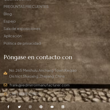
PREGUNTAS FRECUENTES
Blog
Espejo
Sala de exposiciones
Aplicación
Política de privacidad
Póngase en contacto con
No.265 Meishulu,Anchang Town,Keqiao
District,Shaoxing,Zhejiang,China
frank@ledmirrormanufacturer.com
+86 15658121857