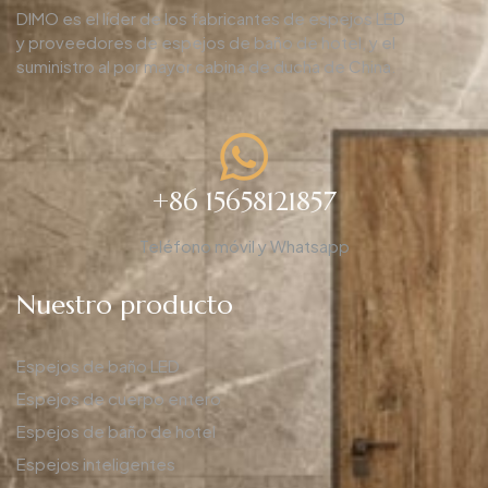
DIMO es el líder de los fabricantes de espejos LED
y proveedores de espejos de baño de hotel, y el
suministro al por mayor cabina de ducha de China.
+86 15658121857
Teléfono móvil y Whatsapp
Nuestro producto
Espejos de baño LED
Espejos de cuerpo entero
Espejos de baño de hotel
Espejos inteligentes