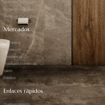
Radiador toallero
Espejos de maquillaje
Armarios con espejo
Mercados
Hostelería
Comercial
Residencial
Mobiliario comercial
Salón
Público
Enlaces rápidos
Quiénes somos