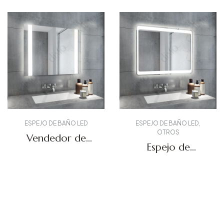
ESPEJO DE BAÑO LED
ESPEJO DE BAÑO LED
,
OTROS
Vendedor de
Espejo de
espejos LED DBS-
tocador LED
18
DBS-11
Solicitar presupuesto
Solicitar presupuesto