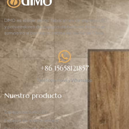
DIMO es el líder de los fabricantes de espejos LED
y proveedores de espejos de baño de hotel, y el
suministro al por mayor cabina de ducha de China.
+86 15658121857
Teléfono móvil y Whatsapp
Nuestro producto
Espejos de baño LED
Espejos de cuerpo entero
Espejos de baño de hotel