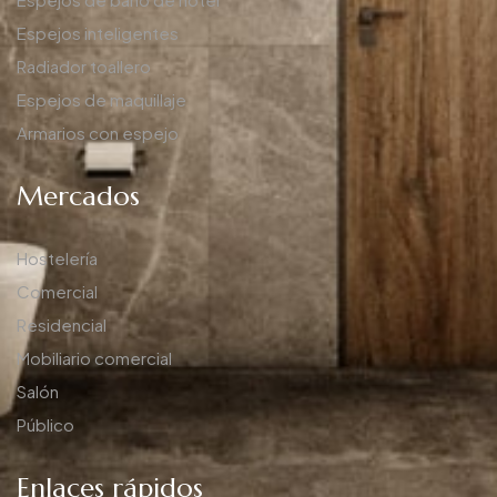
Espejos inteligentes
Radiador toallero
Espejos de maquillaje
Armarios con espejo
Mercados
Hostelería
Comercial
Residencial
Mobiliario comercial
Salón
Público
Enlaces rápidos