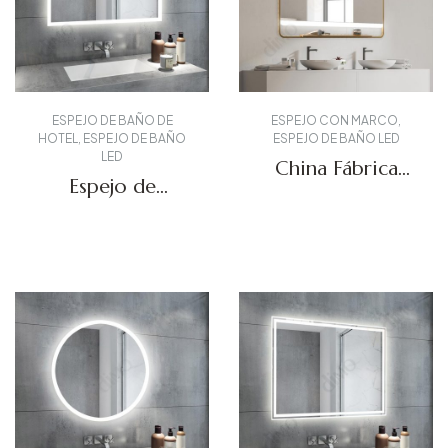
ESPEJO DE BAÑO DE
ESPEJO CON MARCO
,
HOTEL
,
ESPEJO DE BAÑO
ESPEJO DE BAÑO LED
LED
China Fábrica
Espejo de
LED Fogless
tocador
Mirror DBS-65
retroiluminado
Solicitar presupuesto
Solicitar presupuesto
DBS-15