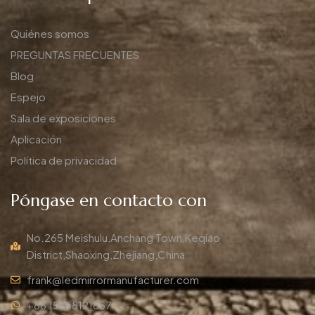
Quiénes somos
PREGUNTAS FRECUENTES
Blog
Espejo
Sala de exposiciones
Aplicación
Política de privacidad
Póngase en contacto con
No.265 Meishulu,Anchang Town,Keqiao
District,Shaoxing,Zhejiang,China
frank@ledmirrormanufacturer.com
+86 15658121857