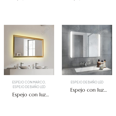
forma irregular
LED DBS-22
DBS-46
Solicitar presupuesto
Solicitar presupuesto
ESPEJO CON MARCO
,
ESPEJO DE BAÑO LED
ESPEJO DE BAÑO LED
Espejo con luz
Espejo con luz
LED DBS-21
LED regulable
DBS-66
Solicitar presupuesto
Solicitar presupuesto