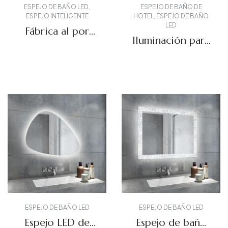
ESPEJO DE BAÑO LED
,
ESPEJO DE BAÑO DE
ESPEJO INTELIGENTE
HOTEL
,
ESPEJO DE BAÑO
LED
Fábrica al por
Iluminación para
mayor LED
espejo de baño
Bluetooth Espejo
de hotel DBS-67
Solicitar presupuesto
DBS-06A
Solicitar presupuesto
ESPEJO DE BAÑO LED
ESPEJO DE BAÑO LED
Espejo LED de
Espejo de baño