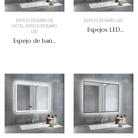
ESPEJO DE BAÑO DE
ESPEJO DE BAÑO LED
HOTEL
,
ESPEJO DE BAÑO
Espejos LED
LED
personalizados
Espejo de baño
DBS-16
LED circular
Solicitar presupuesto
DMR-07
Solicitar presupuesto