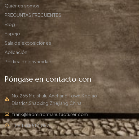
Quiénes somos
PREGUNTAS FRECUENTES
Blog
Espejo
Sala de exposiciones
Aplicación
Política de privacidad
Póngase en contacto con
No.265 Meishulu,Anchang Town,Keqiao
District,Shaoxing,Zhejiang,China
frank@ledmirrormanufacturer.com
+86 15658121857