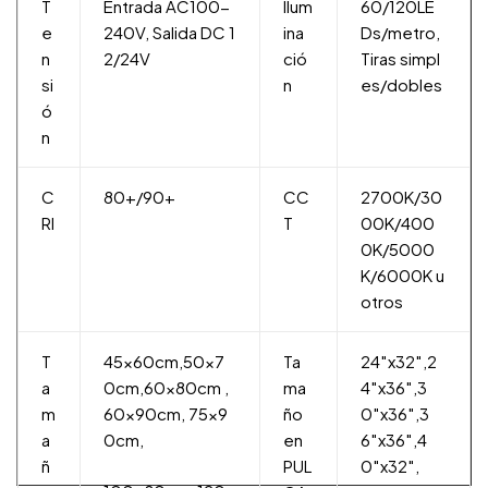
T
Entrada AC100-
Ilum
60/120LE
e
240V, Salida DC 1
ina
Ds/metro,
n
2/24V
ció
Tiras simpl
si
n
es/dobles
ó
n
C
80+/90+
CC
2700K/30
RI
T
00K/400
0K/5000
K/6000K u
otros
T
45x60cm,50x7
Ta
24″x32″,2
a
0cm,60x80cm ,
ma
4″x36″,3
m
60x90cm, 75x9
ño
0″x36″,3
a
0cm,
en
6″x36″,4
ñ
PUL
0″x32″,