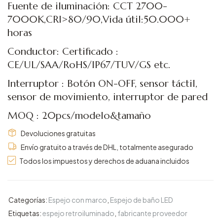
Fuente de iluminación: CCT 2700-
7000K,CRI>80/90,Vida útil:50.000+
horas
Conductor: Certificado :
CE/UL/SAA/RoHS/IP67/TUV/GS etc.
Interruptor : Botón ON-OFF, sensor táctil,
sensor de movimiento, interruptor de pared
MOQ : 20pcs/modelo&tamaño
Devoluciones gratuitas
Envío gratuito a través de DHL, totalmente asegurado
Todos los impuestos y derechos de aduana incluidos
Categorías:
Espejo con marco
,
Espejo de baño LED
Etiquetas:
espejo retroiluminado
,
fabricante proveedor