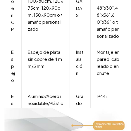
100x80cm, 120x
o
GA
75cm, 120x90c
48″x30″,4
e
DA
m, 150x90cm o t
8″x36″,6
n
S
amaño personali
0″x36″ o t
C
zado
amaño per
M
sonalizado
E
Espejo de plata
Inst
Montaje en
s
sin cobre de 4 m
ala
pared, cab
p
m/5 mm
ció
leado o en
ej
n
chufe
o
E
Aluminio/Acero i
Gra
IP44+
s
noxidable/Plástic
do
tr
o/Madera
de i
u
mp
c
er