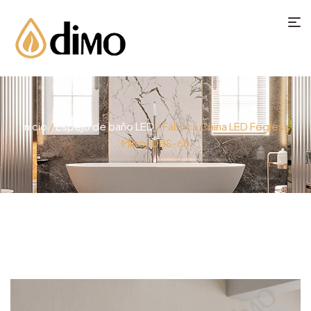
Inicio
/
Espejo de baño LED
/ Fábrica China LED Fogless
Mirror DBS-65