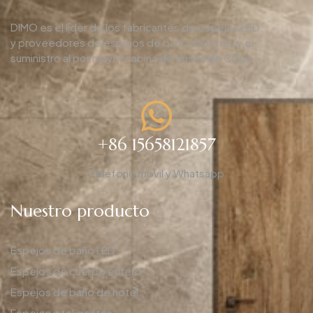
DIMO es el líder de los fabricantes de espejos LED
y proveedores de espejos de baño de hotel, y el
suministro al por mayor cabina de ducha de China.
+86 15658121857
Teléfono móvil y Whatsapp
Nuestro producto
Espejos de baño LED
Espejos de cuerpo entero
Espejos de baño de hotel
Espejos inteligentes