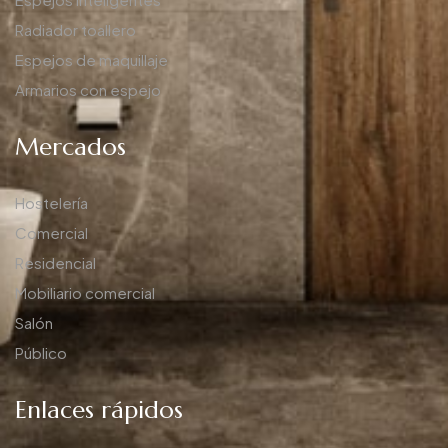
Radiador toallero
Espejos de maquillaje
Armarios con espejo
Mercados
Hostelería
Comercial
Residencial
Mobiliario comercial
Salón
Público
Enlaces rápidos