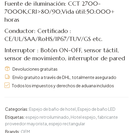
Fuente de iluminación: CCT 2700-
7000K,CRI>80/90,Vida útil:50.000+
horas
Conductor: Certificado :
CE/UL/SAA/RoHS/IP67/TUV/GS etc.
Interruptor : Botón ON-OFF, sensor táctil,
sensor de movimiento, interruptor de pared
Devoluciones gratuitas
Envío gratuito a través de DHL, totalmente asegurado
Todos los impuestos y derechos de aduana incluidos
Categorías:
Espejo de baño de hotel
,
Espejo de baño LED
Etiquetas:
espejo retroiluminado
,
Hotel espejo
,
fabricante
proveedor mayorista
,
espejo rectangular
Brands:
OEM