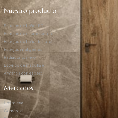
Nuestro producto
Espejos de baño LED
Espejos de cuerpo entero
Espejos de baño de hotel
Espejos inteligentes
Radiador toallero
Espejos de maquillaje
Armarios con espejo
Mercados
Hostelería
Comercial