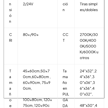
n
2/24V
ció
Tiras simpl
si
n
es/dobles
ó
n
C
80+/90+
CC
2700K/30
RI
T
00K/400
0K/5000
K/6000K u
otros
T
45x60cm,50x7
Ta
24″x32″,2
a
0cm,60x80cm ,
ma
4″x36″,3
m
60x90cm, 75x9
ño
0″x36″,3
a
0cm,
en
6″x36″,4
ñ
PUL
0″x32″,
100x80cm, 120x
o
GA
75cm, 120x90c
48″x30″,4
e
DA