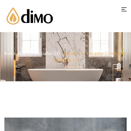
Inicio
/
Espejo de baño LED
/ Espejo De Tocador Con Luces
LED DBS-19