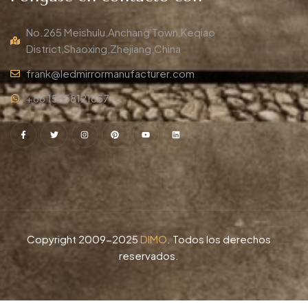
No.265 Meishulu,Anchang Town,Keqiao
District,Shaoxing,Zhejiang,China
frank@ledmirrormanufacturer.com
+86 15658121857
Copyright 2009-2025
DIMO
. Todos los derechos
reservados.