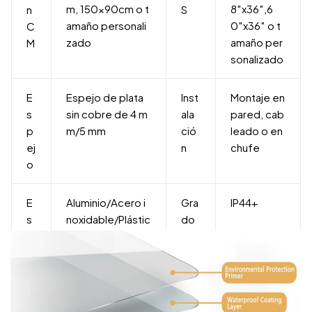
m, 150x90cm o t
8″x36″,6
n
S
amaño personali
0″x36″ o t
C
zado
amaño per
M
sonalizado
E
Espejo de plata
Inst
Montaje en
s
sin cobre de 4 m
ala
pared, cab
p
m/5 mm
ció
leado o en
ej
n
chufe
o
E
Aluminio/Acero i
Gra
IP44+
s
noxidable/Plástic
do
tr
o/Madera
de i
u
mp
c
er
t
me
ur
abili