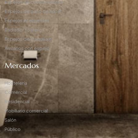
Espejos de cuerpo entero
Espejos de baño de hotel
Espejos inteligentes
Radiador toallero
Espejos de maquillaje
Armarios con espejo
Mercados
Hostelería
Comercial
Residencial
Mobiliario comercial
Salón
Público