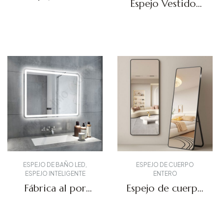
Espejo Vestidor
personalizados
FL-01
DBS-16
Solicitar presupuesto
Solicitar presupuesto
ESPEJO DE BAÑO LED
,
ESPEJO DE CUERPO
ESPEJO INTELIGENTE
ENTERO
Fábrica al por
Espejo de cuerpo
mayor LED
entero FL-02
Bluetooth Espejo
Solicitar presupuesto
Solicitar presupuesto