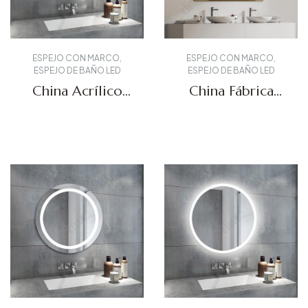
ESPEJO CON MARCO
,
ESPEJO CON MARCO
,
ESPEJO DE BAÑO LED
ESPEJO DE BAÑO LED
China Acrílico
China Fábrica
LED Espejo de
LED Fogless
borde DBS-62
Mirror DBS-65
Solicitar presupuesto
Solicitar presupuesto