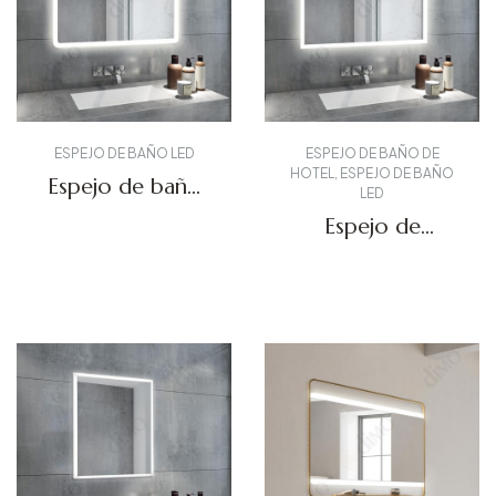
ESPEJO DE BAÑO LED
ESPEJO DE BAÑO DE
HOTEL
,
ESPEJO DE BAÑO
Espejo de baño
LED
retroiluminado
Espejo de
DBS-03
tocador
Solicitar presupuesto
retroiluminado
Solicitar presupuesto
DBS-15