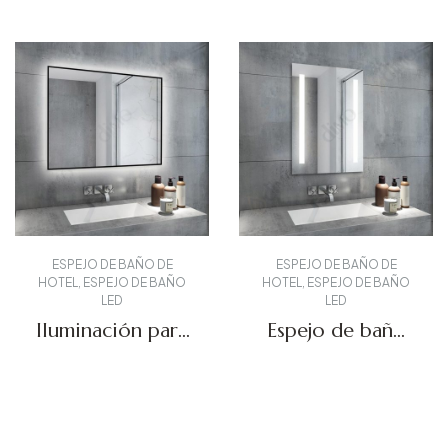
DBS-06A
ESPEJO DE BAÑO DE
ESPEJO DE BAÑO DE
HOTEL
,
ESPEJO DE BAÑO
HOTEL
,
ESPEJO DE BAÑO
LED
LED
Iluminación para
Espejo de baño
espejo de baño
iluminado DBS-12
de hotel DBS-67
Solicitar presupuesto
Solicitar presupuesto