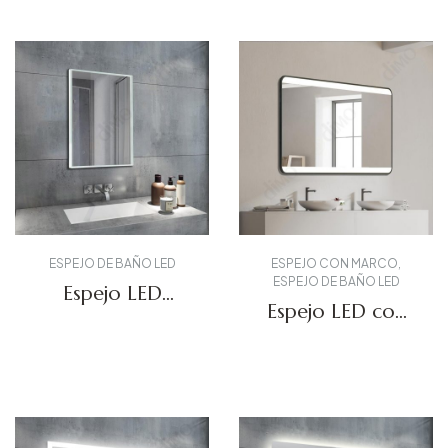
ESPEJO DE BAÑO LED
ESPEJO CON MARCO
,
ESPEJO DE BAÑO LED
Espejo LED
Espejo LED con
acrílico para
marco de
baño DBS-60
aluminio DBS-51
Solicitar presupuesto
Solicitar presupuesto