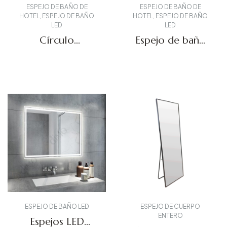
ESPEJO DE BAÑO DE
ESPEJO DE BAÑO DE
HOTEL
,
ESPEJO DE BAÑO
HOTEL
,
ESPEJO DE BAÑO
LED
LED
Círculo
Espejo de baño
Comercial Espejo
LED circular
Iluminado DMR-
DMR-07
Solicitar presupuesto
Solicitar presupuesto
08
ESPEJO DE BAÑO LED
ESPEJO DE CUERPO
ENTERO
Espejos LED