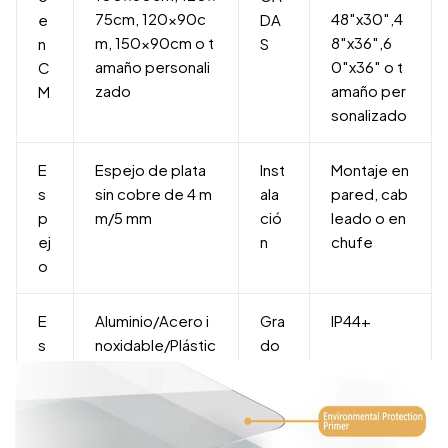
75cm, 120x90c
48″x30″,4
e
DA
m, 150x90cm o t
8″x36″,6
n
S
amaño personali
0″x36″ o t
C
zado
amaño per
M
sonalizado
E
Espejo de plata
Inst
Montaje en
s
sin cobre de 4 m
ala
pared, cab
p
m/5 mm
ció
leado o en
ej
n
chufe
o
E
Aluminio/Acero i
Gra
IP44+
s
noxidable/Plástic
do
tr
o/Madera
de i
u
mp
c
er
t
me