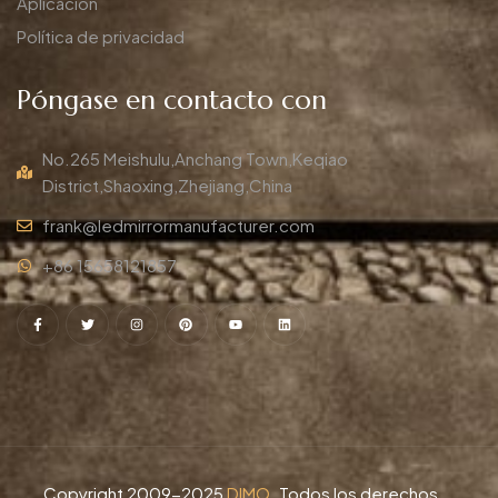
Aplicación
Política de privacidad
Póngase en contacto con
No.265 Meishulu,Anchang Town,Keqiao
District,Shaoxing,Zhejiang,China
frank@ledmirrormanufacturer.com
+86 15658121857
Copyright 2009-2025
DIMO
. Todos los derechos