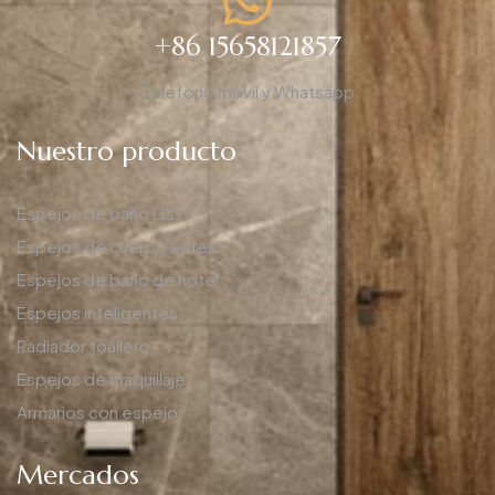
+86 15658121857
Teléfono móvil y Whatsapp
Nuestro producto
Espejos de baño LED
Espejos de cuerpo entero
Espejos de baño de hotel
Espejos inteligentes
Radiador toallero
Espejos de maquillaje
Armarios con espejo
Mercados