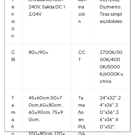
e
240V, Salida DC 1
ina
Ds/metro,
n
2/24V
ció
Tiras simpl
si
n
es/dobles
ó
n
C
80+/90+
CC
2700K/30
RI
T
00K/400
0K/5000
K/6000K u
otros
T
45x60cm,50x7
Ta
24″x32″,2
a
0cm,60x80cm ,
ma
4″x36″,3
m
60x90cm, 75x9
ño
0″x36″,3
a
0cm,
en
6″x36″,4
ñ
PUL
0″x32″,
100x80cm, 120x
o
GA