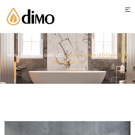
Inicio
/
Espejo de baño LED
/ China Acrílico LED Espejo De
Borde DBS-62