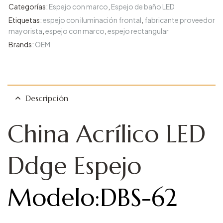
Categorías:
Espejo con marco
,
Espejo de baño LED
Etiquetas:
espejo con iluminación frontal
,
fabricante proveedor
mayorista
,
espejo con marco
,
espejo rectangular
Brands:
OEM
Descripción
China Acrílico LED
Ddge Espejo
Modelo:DBS-62