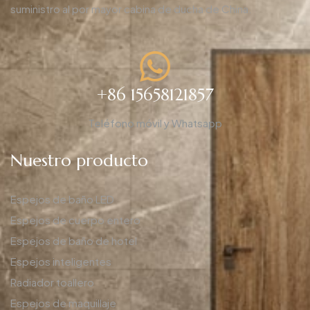
suministro al por mayor cabina de ducha de China.
+86 15658121857
Teléfono móvil y Whatsapp
Nuestro producto
Espejos de baño LED
Espejos de cuerpo entero
Espejos de baño de hotel
Espejos inteligentes
Radiador toallero
Espejos de maquillaje