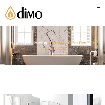
Inicio
/
Ducha de cristal
/ Cabina De Ducha Pivotante
Cuadrada 5222