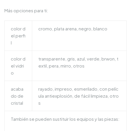
Más opciones para ti:
color d
cromo, plata arena, negro, blanco
el perfi
l
color d
transparente, gris, azul, verde, brwon, t
el vidri
extil, pera, mirro, otros
o
acaba
rayado, impreso, esmerilado, con pelíc
do de
ula antiexplosión, de fácil limpieza, otro
cristal
s
También se pueden sustituir los equipos y las piezas: