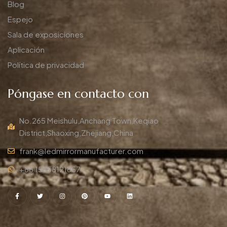
Blog
Espejo
Sala de exposiciones
Aplicación
Política de privacidad
Póngase en contacto con
No.265 Meishulu,Anchang Town,Keqiao
District,Shaoxing,Zhejiang,China
frank@ledmirrormanufacturer.com
+86 15658121857