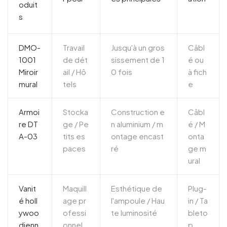
oduit
s
DMO-
Travail
Jusqu'à un gros
Câbl
1001
de dét
sissement de 1
é ou
Miroir
ail / Hô
0 fois
à fich
mural
tels
e
Armoi
Stocka
Construction e
Câbl
re DT
ge / Pe
n aluminium / m
é / M
A-03
tits es
ontage encast
onta
paces
ré
ge m
ural
Vanit
Maquill
Esthétique de
Plug-
é holl
age pr
l'ampoule / Hau
in / Ta
ywoo
ofessi
te luminosité
bleto
dienn
onnel
p