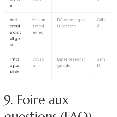
e
Anti-
Maison
Désembuage /
Câbl
brouill
s mod
Bluetooth
é
ard int
ernes
ellige
nt
Trifol
Voyag
Batterie rechar
Sans
d por
e
geable
fil
table
9. Foire aux
questions (FAQ)