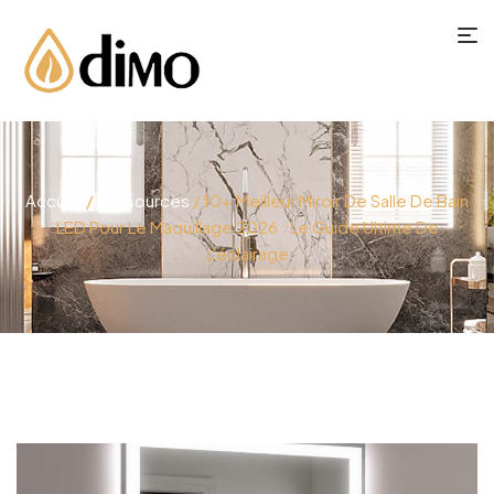
Accueil
/
Ressources
/ 10+ Meilleur Miroir De Salle De Bain
LED Pour Le Maquillage 2026 : Le Guide Ultime De
L'éclairage