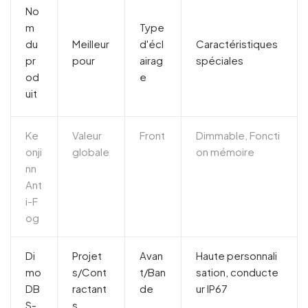
No
m
Type
du
Meilleur
d'écl
Caractéristiques
pr
pour
airag
spéciales
od
e
uit
Ke
Valeur
Front
Dimmable, Foncti
onji
globale
on mémoire
nn
Ant
i-F
og
Di
Projet
Avan
Haute personnali
mo
s/Cont
t/Ban
sation, conducte
DB
ractant
de
ur IP67
S-
s