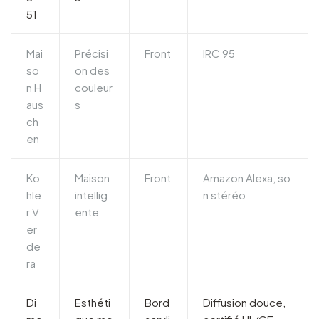
51
Mai
Précisi
Front
IRC 95
so
on des
n H
couleur
aus
s
ch
en
Ko
Maison
Front
Amazon Alexa, so
hle
intellig
n stéréo
r V
ente
er
de
ra
Di
Esthéti
Bord
Diffusion douce,