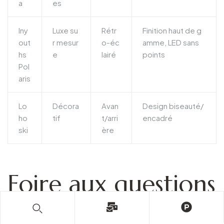
a
es
Iny
Luxe su
Rétr
Finition haut de g
out
r mesur
o-éc
amme, LED sans
hs
e
lairé
points
Pol
aris
Lo
Décora
Avan
Design biseauté/
ho
tif
t/arri
encadré
ski
ère
Foire aux questions
(FAQ)