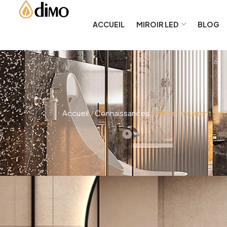
ACCUEIL
MIROIR LED
BLOG
Accueil
/
Connaissances
/ Miroir En Argent San