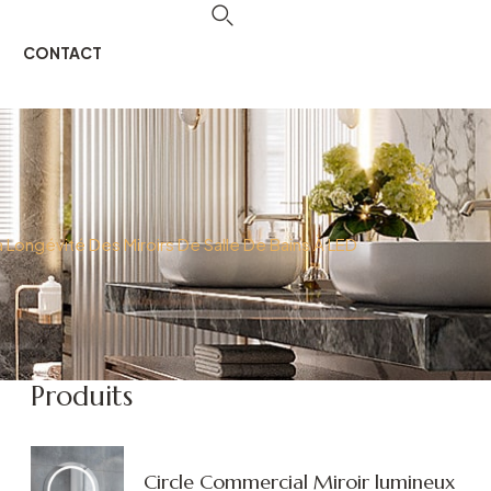
CONTACT
La Longévité Des Miroirs De Salle De Bains À LED
Produits
Circle Commercial Miroir lumineux