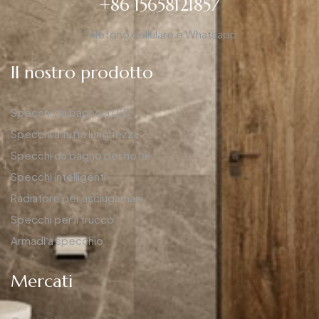
+86 15658121857
Telefono cellulare e Whatsapp
Il nostro prodotto
Specchi da bagno a LED
Specchi a tutta lunghezza
Specchi da bagno per hotel
Specchi intelligenti
Radiatore per asciugamani
Specchi per il trucco
Armadi a specchio
Mercati