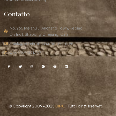
Contatto
No.265 Meishulu, Anchang Town, Keqiao
District, Shaoxing, Zhejiang, Cina
frank@ledmirrormanufacturer.com
+86 15658121857
© Copyright 2009-2025
DIMO
. Tutti i diritti riservati.