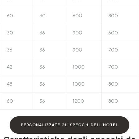
60
30
600
800
30
36
900
600
36
36
900
700
42
36
1000
700
48
36
1000
800
60
36
1200
800
PERSONALIZZATE GLI SPECCHI DELL'HOTEL