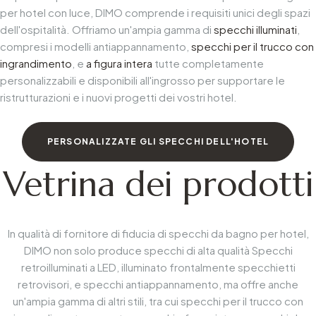
per hotel con luce
, DIMO comprende i requisiti unici degli spazi
dell'ospitalità. Offriamo un'ampia gamma di
specchi illuminati
,
compresi i modelli antiappannamento,
specchi per il trucco con
ingrandimento
, e
a figura intera
tutte completamente
personalizzabili e disponibili all'ingrosso per supportare le
ristrutturazioni e i nuovi progetti dei vostri hotel.
PERSONALIZZATE GLI SPECCHI DELL'HOTEL
Vetrina dei prodotti
In qualità di fornitore di fiducia di specchi da bagno per hotel,
DIMO non solo produce specchi di alta qualità
Specchi
retroilluminati a LED
, illuminato frontalmente
specchietti
retrovisori
, e
specchi antiappannamento
, ma offre anche
un'ampia gamma di altri stili, tra cui specchi per il trucco con