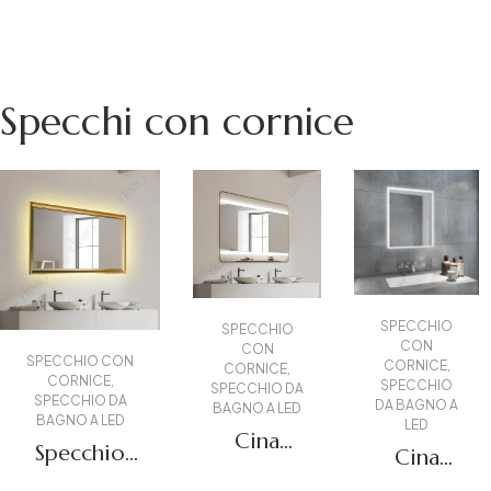
da
parete a
Richiedi un
LED -
preventivo
DMO-
Specchi con cornice
1001
SPECCHIO
SPECCHIO
CON
CON
SPECCHIO CON
CORNICE
,
CORNICE
,
CORNICE
,
SPECCHIO
SPECCHIO DA
SPECCHIO DA
DA BAGNO A
BAGNO A LED
BAGNO A LED
LED
Cina
Specchio
Cina
Fabbrica
illuminato
Specchio