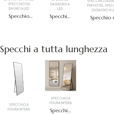
SPECCHIO DA B
SPECCHIO DA
DA BAGNO A
PER HOTEL
,
SPEC
BAGNO A LED
LED
DA BAGNO A L
Specchio
Specchio
Specchio 
commerciale
da
parete
illuminato
bagno a
rotond
Richiedi un
Richiedi un
Circle
Richiedi un prev
LED
retroillumi
preventivo
preventivo
DMR-08
circolare
a LED DM
Specchi a tutta lunghezza
DMR-
06
07
SPECCHIO A
FIGURA INTERA
SPECCHIO A
FIGURA INTERA
Specchio