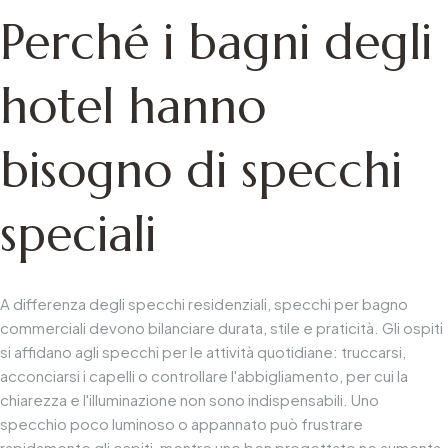
inox DBS-53
DBS-51
Perché i bagni degli
hotel hanno
bisogno di specchi
speciali
A differenza degli specchi residenziali,
specchi per bagno
commerciali
devono bilanciare durata, stile e praticità. Gli ospiti
si affidano agli specchi per le attività quotidiane: truccarsi,
acconciarsi i capelli o controllare l'abbigliamento, per cui la
chiarezza e l'illuminazione non sono indispensabili. Uno
specchio poco luminoso o appannato può frustrare
rapidamente gli ospiti, mentre uno ben progettato ne aumenta