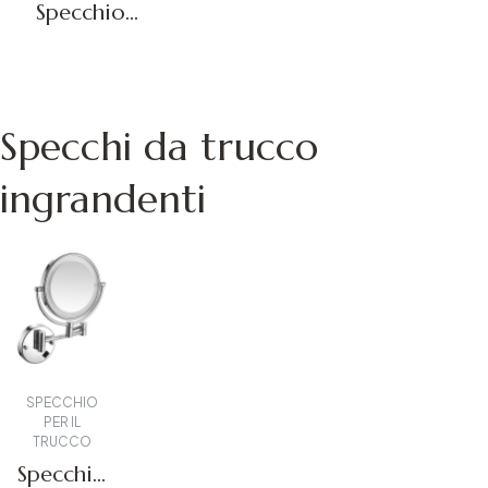
a tutta
Specchio
lunghezza
per
Richiedi un
FL-02
medicazione
preventivo
Richiedi un
FL-01
preventivo
Specchi da trucco
ingrandenti
SPECCHIO
PER IL
TRUCCO
Specchio