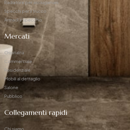
Radiatore per asciugamani
Specchi per il trucco
Armadi a specchio
Mercati
Ospitalità
Commerciale
Residenziale
Mobili al dettaglio
Salone
Pubblico
Collegamenti rapidi
Chi siamo