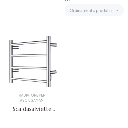
RADIATORE PER
ASCIUGAMANI
Scaldasalviette
BK-109-4
Richiedi un preventivo