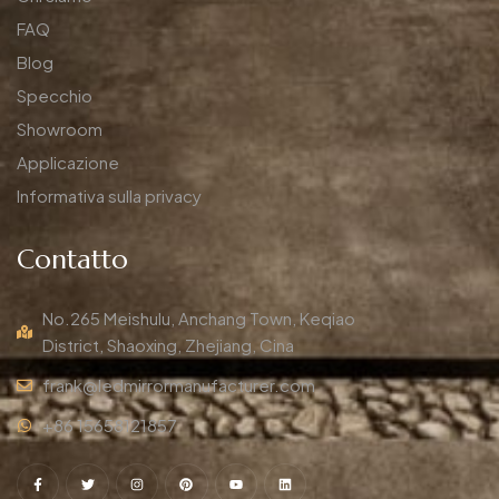
FAQ
Blog
Specchio
Showroom
Applicazione
Informativa sulla privacy
Contatto
No.265 Meishulu, Anchang Town, Keqiao
District, Shaoxing, Zhejiang, Cina
frank@ledmirrormanufacturer.com
+86 15658121857