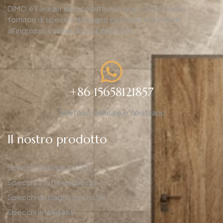
DIMO è il leader dei produttori di specchi LED e dei
fornitori di specchi da bagno per hotel e fornisce
all'ingrosso cabine doccia dalla Cina.
+86 15658121857
Telefono cellulare e Whatsapp
Il nostro prodotto
Specchi da bagno a LED
Specchi a tutta lunghezza
Specchi da bagno per hotel
Specchi intelligenti