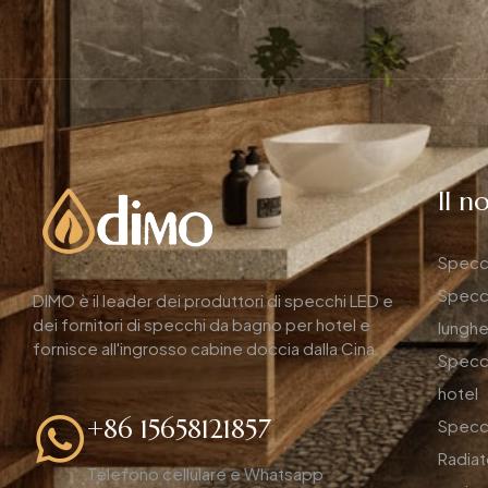
Il n
Specc
Specch
DIMO è il leader dei produttori di specchi LED e
dei fornitori di specchi da bagno per hotel e
lungh
fornisce all'ingrosso cabine doccia dalla Cina.
Specc
hotel
+86 15658121857
Specch
Radiat
Telefono cellulare e Whatsapp