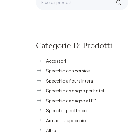
Categorie Di Prodotti
Accessori
Specchio con cornice
Specchio a figura intera
Specchio da bagno per hotel
Specchio da bagno a LED
Specchio per il trucco
Armadio a specchio
Altro