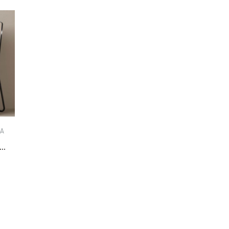
RA
2
o