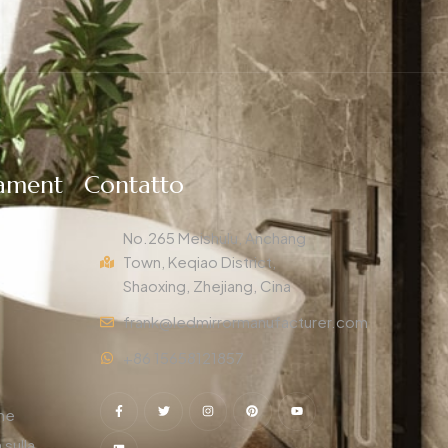
ament
Contatto
i
No.265 Meishulu, Anchang
Town, Keqiao District,
Shaoxing, Zhejiang, Cina
frank@ledmirrormanufacturer.com
+86 15658121857
m
ne
 sulla