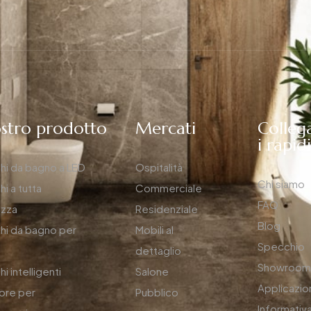
ostro prodotto
Mercati
Colleg
i rapid
hi da bagno a LED
Ospitalità
Chi siamo
i a tutta
Commerciale
FAQ
ezza
Residenziale
Blog
hi da bagno per
Mobili al
Specchio
dettaglio
Showroo
i intelligenti
Salone
Applicazio
ore per
Pubblico
Informativa