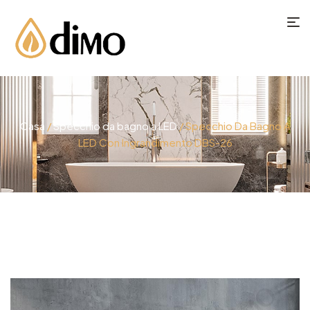
Casa
/
Specchio da bagno a LED
/ Specchio Da Bagno A
LED Con Ingrandimento DBS-26