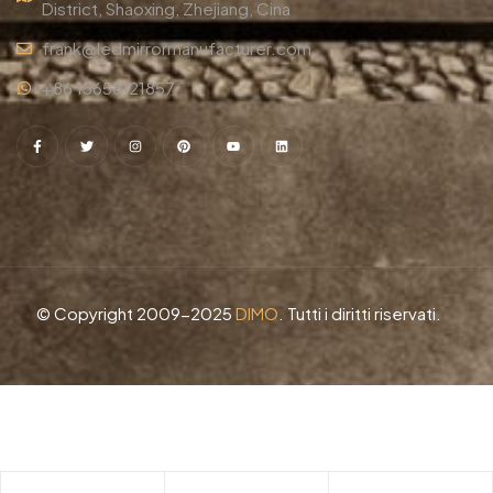
District, Shaoxing, Zhejiang, Cina
frank@ledmirrormanufacturer.com
+86 15658121857
© Copyright 2009-2025
DIMO
. Tutti i diritti riservati.