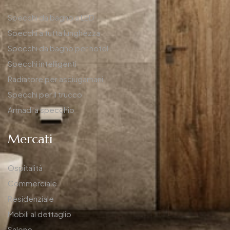
Specchi da bagno a LED
Specchi a tutta lunghezza
Specchi da bagno per hotel
Specchi intelligenti
Radiatore per asciugamani
Specchi per il trucco
Armadi a specchio
Mercati
Ospitalità
Commerciale
Residenziale
Mobili al dettaglio
Salone