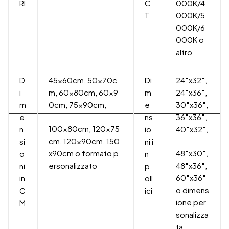
RI
C
000K/4
T
000K/5
000K/6
000K o
altro
D
45x60cm, 50x70c
Di
24″x32″,
i
m, 60x80cm, 60x9
m
24″x36″,
m
0cm, 75x90cm,
e
30″x36″,
e
ns
36″x36″,
100x80cm, 120x75
n
io
40″x32″,
cm, 120x90cm, 150
si
ni i
x90cm o formato p
48″x30″,
o
n
ersonalizzato
48″x36″,
ni
p
60″x36″
in
oll
o dimens
C
ici
ione per
M
sonalizza
ta