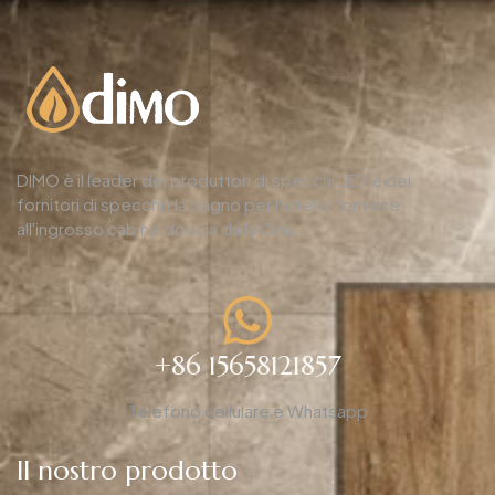
DIMO è il leader dei produttori di specchi LED e dei
fornitori di specchi da bagno per hotel e fornisce
all'ingrosso cabine doccia dalla Cina.
+86 15658121857
Telefono cellulare e Whatsapp
Il nostro prodotto