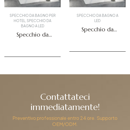
 DA BAGNO PER
SPECCHIO DA BAGNO A
SPECCH
SPECCHIO DA
LED
I
NO A LED
Specchio da
Specch
chio da
bagno
lunghe
agno
retroilluminato
lluminato
Richiedi un preventivo
Richiedi 
DBS-03
un preventivo
BS-01
Contattateci
immediatamente!
Preventivo professionale entro 24 ore. Supporto
OEM/ODM.