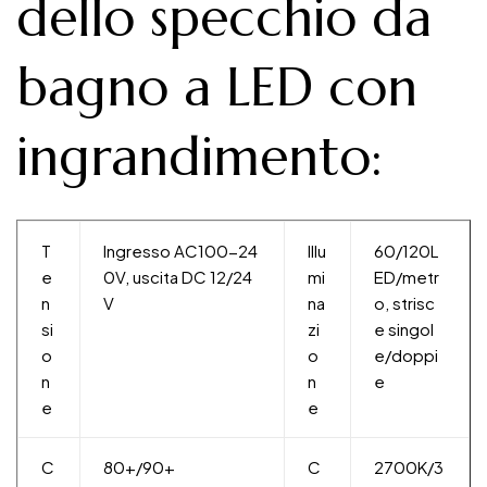
dello specchio da
bagno a LED con
ingrandimento:
T
Ingresso AC100-24
Illu
60/120L
e
0V, uscita DC 12/24
mi
ED/metr
n
V
na
o, strisc
si
zi
e singol
o
o
e/doppi
n
n
e
e
e
C
80+/90+
C
2700K/3