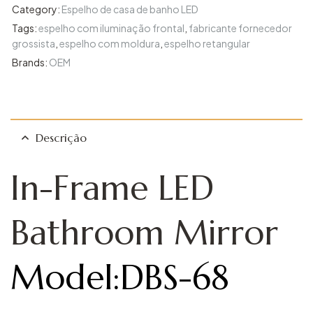
Category:
Espelho de casa de banho LED
Tags:
espelho com iluminação frontal
,
fabricante fornecedor
grossista
,
espelho com moldura
,
espelho retangular
Brands:
OEM
Descrição
In-Frame LED
Bathroom Mirror
Model:DBS-68