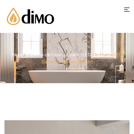
Início
/
Espelho de casa de banho LED
/ In-Frame LED
Bathroom Mirror DBS-68