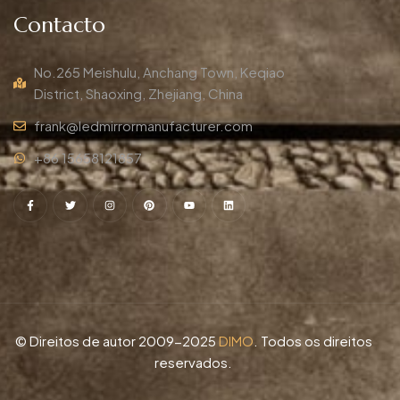
Contacto
No.265 Meishulu, Anchang Town, Keqiao
District, Shaoxing, Zhejiang, China
frank@ledmirrormanufacturer.com
+86 15658121857
© Direitos de autor 2009-2025
DIMO
. Todos os direitos
reservados.