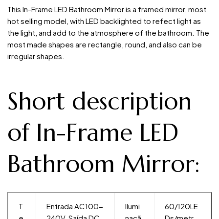
This In-Frame LED Bathroom Mirror is a framed mirror, most
hot selling model, with LED backlighted to refect light as
the light, and add to the atmosphere of the bathroom. The
most made shapes are rectangle, round, and also can be
irregular shapes.
Short description
of In-Frame LED
Bathroom Mirror:
T
Entrada AC100-
Ilumi
60/120LE
e
240V, Saída DC
naçã
Ds/metr