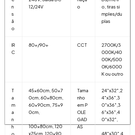
n
12/24V
o
o, tiras si
s
mples/du
ã
plas
o
IR
80+/90+
CCT
2700K/3
C
000K/40
00K/500
0K/6000
K ou outro
T
45x60cm, 50x7
Tama
24″x32″,2
a
0cm, 60x80cm,
nho
4″x36″,3
m
60x90cm, 75x9
em P
0″x36″,3
a
0cm,
OLE
6″x36″,4
n
GAD
0″x32″,
100x80cm, 120
h
AS
x75cm, 120x90
48″x30″,4
o