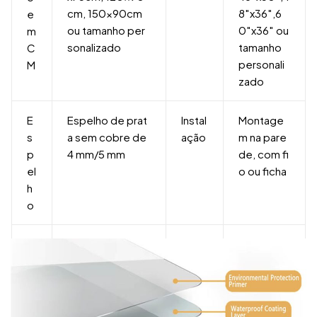
cm, 150x90cm
8″x36″,6
e
ou tamanho per
0″x36″ ou
m
sonalizado
tamanho
C
personali
M
zado
E
Espelho de prat
Instal
Montage
s
a sem cobre de
ação
m na pare
p
4 mm/5 mm
de, com fi
el
o ou ficha
h
o
E
Alumínio/Aço ino
Clas
IP44+
s
xidável/Plástico/
sifica
tr
Madeira
ção
u
de i
t
mpe