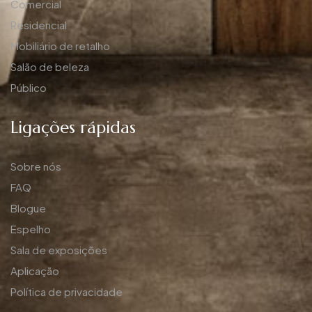
Comercial
Residencial
Mobiliário de retalho
Salão de beleza
Público
Ligações rápidas
Sobre nós
FAQ
Blogue
Espelho
Sala de exposições
Aplicação
Política de privacidade