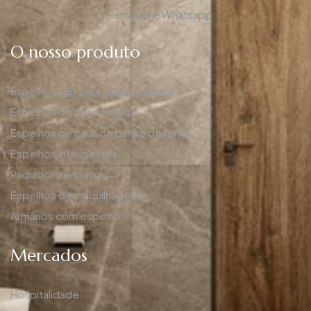
Telemóvel e Whatsapp
O nosso produto
Espelhos LED para casa de banho
Espelhos de corpo inteiro
Espelhos de casa de banho de hotel
Espelhos inteligentes
Radiador de toalhas
Espelhos de maquilhagem
Armários com espelho
Mercados
Hospitalidade