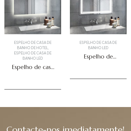
ESPELHO DE CASA DE
ESPELHO DE CASA DE
BANHO DE HOTEL
,
BANHO LED
ESPELHO DE CASA DE
Espelho de
BANHO LED
parede LED DBS-
Espelho de casa
23
de banho
Obter um orçamento
retroiluminado
Obter um orçamento
DBS-01
Contacte-nos imediatamente!