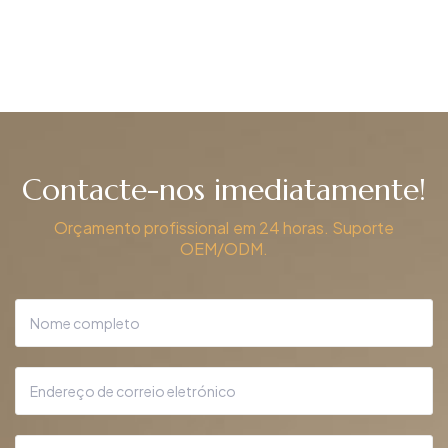
atacado DBS-
de banho
08A
retroiluminado
Obter um orçamento
Obter um orçamento
DBS-03
Contacte-nos imediatamente!
Orçamento profissional em 24 horas. Suporte
OEM/ODM.