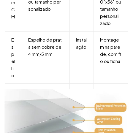
ou tamanho per
0″x36″ ou
m
sonalizado
tamanho
C
personali
M
zado
E
Espelho de prat
Instal
Montage
s
a sem cobre de
ação
m na pare
p
4 mm/5 mm
de, com fi
el
o ou ficha
h
o
E
Alumínio/Aço ino
Clas
IP44+
s
xidável/Plástico/
sifica
tr
Madeira
ção
u
de i
t
mpe
ur
rmea