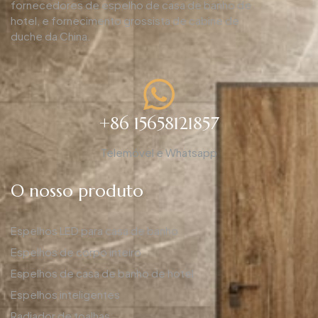
fornecedores de espelho de casa de banho de
hotel, e fornecimento grossista de cabine de
duche da China.
+86 15658121857
Telemóvel e Whatsapp
O nosso produto
Espelhos LED para casa de banho
Espelhos de corpo inteiro
Espelhos de casa de banho de hotel
Espelhos inteligentes
Radiador de toalhas