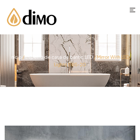
Início
/
Espelho de casa de banho LED
/ Mirror With LED
Lights​ DBS-20