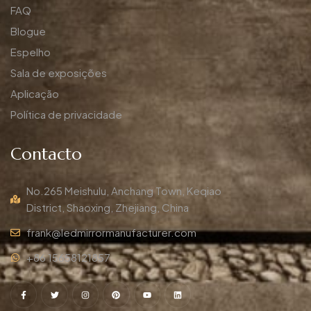
FAQ
Blogue
Espelho
Sala de exposições
Aplicação
Política de privacidade
Contacto
No.265 Meishulu, Anchang Town, Keqiao
District, Shaoxing, Zhejiang, China
frank@ledmirrormanufacturer.com
+86 15658121857