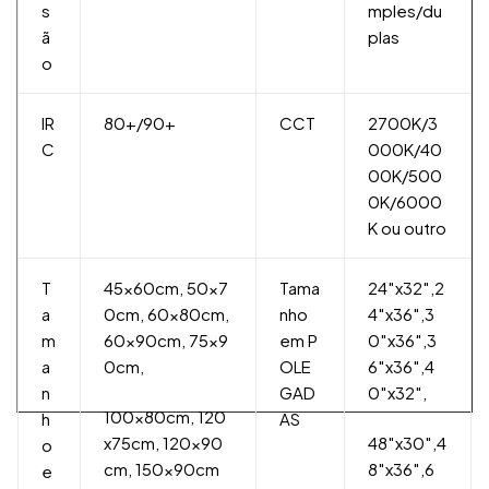
s
mples/du
ã
plas
o
IR
80+/90+
CCT
2700K/3
C
000K/40
00K/500
0K/6000
K ou outro
T
45x60cm, 50x7
Tama
24″x32″,2
a
0cm, 60x80cm,
nho
4″x36″,3
m
60x90cm, 75x9
em P
0″x36″,3
a
0cm,
OLE
6″x36″,4
n
GAD
0″x32″,
100x80cm, 120
h
AS
x75cm, 120x90
48″x30″,4
o
cm, 150x90cm
8″x36″,6
e