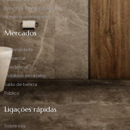
Espelhos de maquilhagem
Armários com espelho
Mercados
Hospitalidade
Comercial
Residencial
Mobiliário de retalho
Salão de beleza
Público
Ligações rápidas
Sobre nós