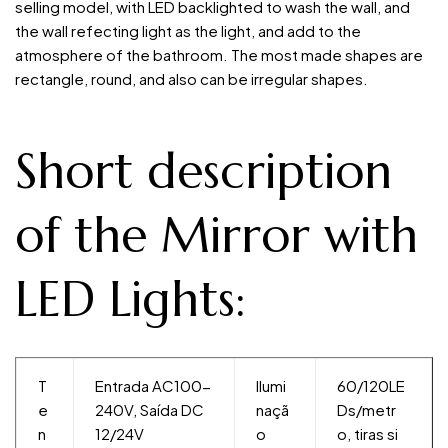
selling model, with LED backlighted to wash the wall, and
the wall refecting light as the light, and add to the
atmosphere of the bathroom. The most made shapes are
rectangle, round, and also can be irregular shapes.
Short description
of the Mirror with
LED Lights:
T
Entrada AC100-
Ilumi
60/120LE
e
240V, Saída DC
naçã
Ds/metr
n
12/24V
o
o, tiras si