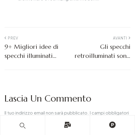
PREV
AVANTI
9+ Migliori idee di
Gli specchi
specchi illuminati
retroilluminati sono
moderni per il
adatti al bagno?
bagno: Guida degli
esperti per il 2026
Lascia Un Commento
Il tuo indirizzo email non sarà pubblicato.
I campi obbligatori
sono contrassegnati
*