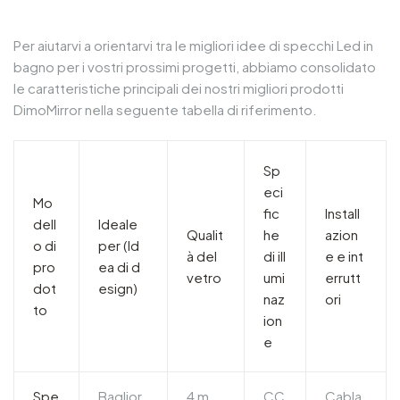
Per aiutarvi a orientarvi tra le migliori idee di specchi Led in
bagno per i vostri prossimi progetti, abbiamo consolidato
le caratteristiche principali dei nostri migliori prodotti
DimoMirror nella seguente tabella di riferimento.
Sp
eci
Mo
fic
Install
dell
Ideale
Qualit
he
azion
o di
per (Id
à del
di ill
e e int
pro
ea di d
vetro
umi
errutt
dot
esign)
naz
ori
to
ion
e
Spe
Baglior
4 m
CC
Cabla