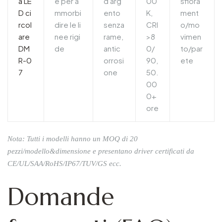
a LE
e per a
d'arg
00
sfiora
D ci
mmorbi
ento
K,
ment
rcol
dire le li
senza
CRI
o/mo
are
nee rigi
rame,
>8
vimen
DM
de
antic
0/
to/par
R-0
orrosi
90,
ete
7
one
50.
00
0+
ore
Nota: Tutti i modelli hanno un MOQ di 20
pezzi/modello&dimensione e presentano driver certificati da
CE/UL/SAA/RoHS/IP67/TUV/GS ecc.
Domande