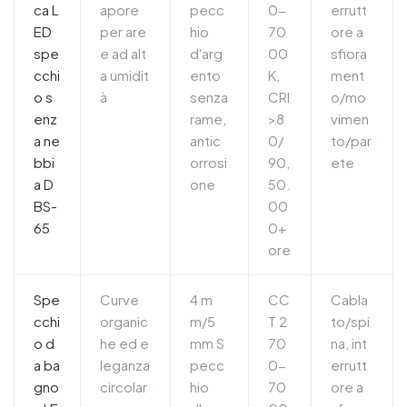
ca L
apore
pecc
0-
errutt
ED
per are
hio
70
ore a
spe
e ad alt
d'arg
00
sfiora
cchi
a umidit
ento
K,
ment
o s
à
senza
CRI
o/mo
enz
rame,
>8
vimen
a ne
antic
0/
to/par
bbi
orrosi
90,
ete
a D
one
50.
BS-
00
65
0+
ore
Spe
Curve
4 m
CC
Cabla
cchi
organic
m/5
T 2
to/spi
o d
he ed e
mm S
70
na, int
a ba
leganza
pecc
0-
errutt
gno
circolar
hio
70
ore a