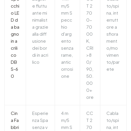
cchi
e fluttu
m/5
T 2
to/spi
o LE
ante mi
mm S
70
na, int
D d
nimalist
pecc
0-
errutt
a ba
a grazie
hio
70
ore a
gno
alla diff
d'arg
00
sfiora
in a
usione
ento
K,
ment
crili
dei bor
senza
CRI
o/mo
co
di in acri
rame,
>8
vimen
DB
lico
antic
0/
to/par
S-6
orrosi
90,
ete
0
one
50.
00
0+
ore
Cin
Esperie
4 m
CC
Cabla
a Fa
nza Spa
m/5
T 2
to/spi
bbri
senza v
mm S
70
na, int