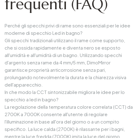
frequenti (FAQ)
Perché gli specchi privi di rame sono essenziali per le idee
moderne di specchio Led in bagno?
Gli specchi tradizionali utilizzano il rame come supporto,
che si ossida rapidamente e diventa nero se esposto
all'umidità e all'umidità di un bagno. Utilizzando specchi
d'argento senza rame da 4 mm/5 mm, DimoMirror
garantisce proprietà anticorrosione senza pari,
prolungando notevolmente la durata e la chiarezza visiva
dell'apparecchio.
In che modo la CCT sintonizzabile migliora le idee per lo
specchio a led in bagno?
La regolazione della temperatura colore correlata (CCT) da
2700K a 7000K consente all'utente di regolare
l'illuminazione in base all'ora del giorno o a un compito
specifico. La luce calda (2700K) è rilassante per i bagni,
mentre la luce fredda (7000K) imita la luce del giorno,