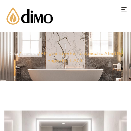
Casa
/
Risorse
/ 9 Migliori Idee Per Lo Specchio A Led Nel
Bagno Per Il 2026