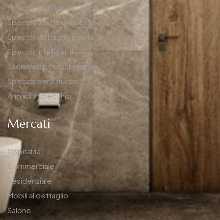
Specchi da bagno a LED
Specchi a tutta lunghezza
Specchi da bagno per hotel
Specchi intelligenti
Radiatore per asciugamani
Specchi per il trucco
Armadi a specchio
Mercati
Ospitalità
Commerciale
Residenziale
Mobili al dettaglio
Salone