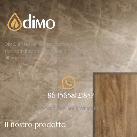
DIMO è il leader dei produttori di specchi LED e dei
fornitori di specchi da bagno per hotel e fornisce
all'ingrosso cabine doccia dalla Cina.
+86 15658121857
Telefono cellulare e Whatsapp
Il nostro prodotto