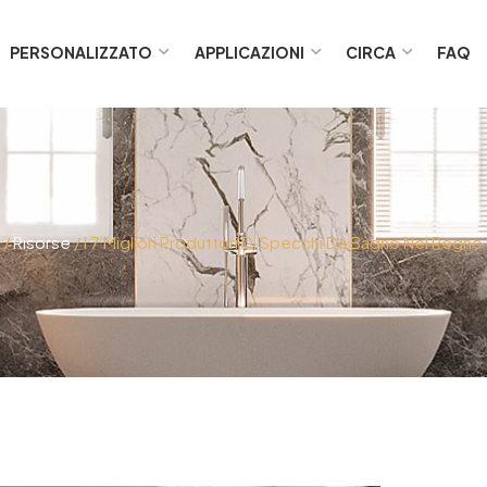
PERSONALIZZATO
APPLICAZIONI
CIRCA
FAQ
/
Risorse
/ I 7 Migliori Produttori Di Specchi Da Bagno Nel Regno