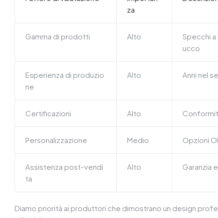
za
Gamma di prodotti
Alto
Specchi a L
ucco
Esperienza di produzio
Alto
Anni nel s
ne
Certificazioni
Alto
Conformit
Personalizzazione
Medio
Opzioni OE
Assistenza post-vendi
Alto
Garanzia e
ta
Diamo priorità ai produttori che dimostrano un design prof