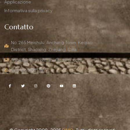
Applicazione
Informativa sulla privacy
Contatto
No.265 Meishulu, Anchang Town, Keqiao
District, Shaoxing, Zhejiang, Cina
frank@ledmirrormanufacturer.com
+86 15658121857
© Copyright 2009-2025
DIMO
. Tutti i diritti riservati.