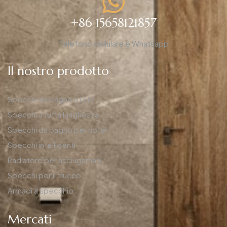
+86 15658121857
Telefono cellulare e Whatsapp
Il nostro prodotto
Specchi da bagno a LED
Specchi a tutta lunghezza
Specchi da bagno per hotel
Specchi intelligenti
Radiatore per asciugamani
Specchi per il trucco
Armadi a specchio
Mercati