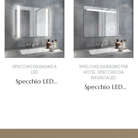
NO PER
SPECCHIO DA BAGNO A
SPECCHIO DA BAG
O DA
LED
HOTEL
,
SPECCHI
D
BAGNO A LE
Specchietti LED
LED
Specchi
personalizzati
o
illuminato 
DBS-16
BS-28
DBS-02
Richiedi un preventivo
entivo
Richiedi un prev