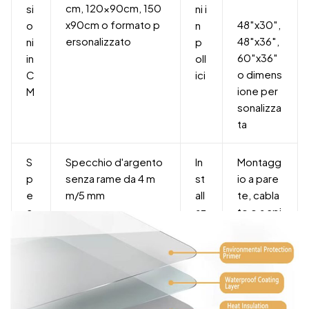
cm, 120x90cm, 150
si
ni i
x90cm o formato p
48″x30″,
o
n
ersonalizzato
48″x36″,
ni
p
60″x36″
in
oll
o dimens
C
ici
ione per
M
sonalizza
ta
S
Specchio d'argento
In
Montagg
p
senza rame da 4 m
st
io a pare
e
m/5 mm
all
te, cabla
c
az
to o a spi
c
io
na
hi
n
o
e
S
Alluminio/acciaio ino
Va
IP44+