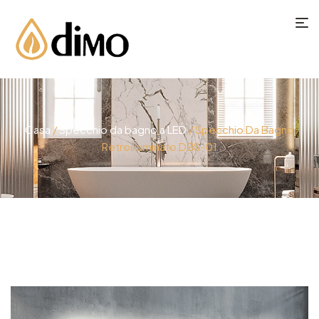
Casa
/
Specchio da bagno a LED
/ Specchio Da Bagno
Retroilluminato DBS-01