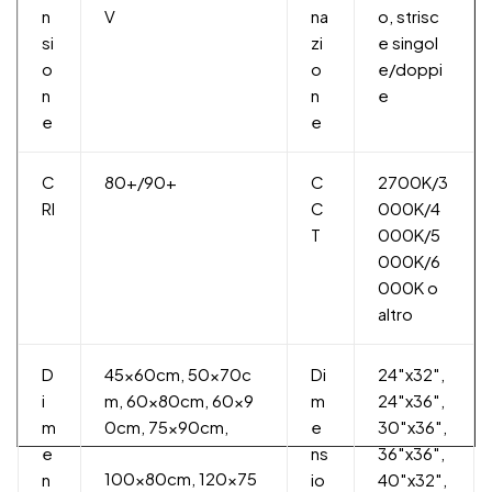
n
V
na
o, strisc
si
zi
e singol
o
o
e/doppi
n
n
e
e
e
C
80+/90+
C
2700K/3
RI
C
000K/4
T
000K/5
000K/6
000K o
altro
D
45x60cm, 50x70c
Di
24″x32″,
i
m, 60x80cm, 60x9
m
24″x36″,
m
0cm, 75x90cm,
e
30″x36″,
e
ns
36″x36″,
100x80cm, 120x75
n
io
40″x32″,