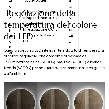
zi
to, Defogger,
a
o
di
Regolazione della
Oscuramento, lente
n
vit
d'ingrandimento, alt
e
a
temperatura del colore
oparlante Bluetoot
o
d
h, regolazione CCT,
p
ei
dei LED
orologio digitale a L
zi
LE
ED
o
D
n
Questo specchio LED intelligente è dotato di temperatura
al
di colore regolabile, che consente di passare da
e
un'illuminazione calda (3000K), naturale (4000K) e bianca
fredda (6000K) per adattarsi perfettamente alle esigenze
e all'ambiente.