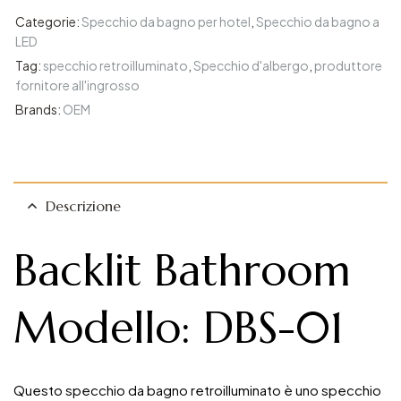
Categorie:
Specchio da bagno per hotel
,
Specchio da bagno a
LED
Tag:
specchio retroilluminato
,
Specchio d'albergo
,
produttore
fornitore all'ingrosso
Brands:
OEM
Descrizione
Backlit Bathroom
Modello: DBS-01
Questo specchio da bagno retroilluminato è uno specchio