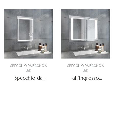
SPECCHIO DA BAGNO A
SPECCHIO DA BAGNO A
LED
LED
Specchio da
all'ingrosso
bagno a LED con
Specchi LED DBS-
ingrandimento
08A
Richiedi un preventivo
Richiedi un preventivo
DBS-26