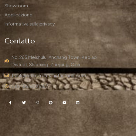
Showroom
Applicazione
Informativa sulla privacy
Contatto
No.265 Meishulu, Anchang Town, Keqiao
District, Shaoxing, Zhejiang, Cina
frank@ledmirrormanufacturer.com
+86 15658121857