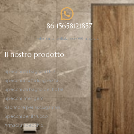
+86 15658121857
Telefono cellulare e Whatsapp
Il nostro prodotto
Specchi da bagno a LED
Specchi a tutta lunghezza
Specchi da bagno per hotel
Specchi intelligenti
Radiatore per asciugamani
Specchi per il trucco
Armadi a specchio