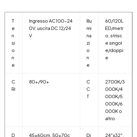
T
Ingresso AC100-24
Illu
60/120L
e
0V, uscita DC 12/24
mi
ED/metr
n
V
na
o, strisc
si
zi
e singol
o
o
e/doppi
n
n
e
e
e
C
80+/90+
C
2700K/3
RI
C
000K/4
T
000K/5
000K/6
000K o
altro
D
45x60cm, 50x70c
Di
24″x32″,