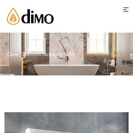
Casa
/
Specchio da bagno a LED
/ LED Light Mirror​ DBS-21