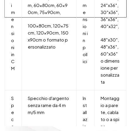
i
m, 60x80cm, 60x9
m
24″x36″,
m
0cm, 75x90cm,
e
30″x36″,
e
ns
36″x36″,
100x80cm, 120x75
n
io
40″x32″,
cm, 120x90cm, 150
si
ni i
x90cm o formato p
48″x30″,
o
n
ersonalizzato
48″x36″,
ni
p
60″x36″
in
oll
o dimens
C
ici
ione per
M
sonalizza
ta
S
Specchio d'argento
In
Montagg
p
senza rame da 4 m
st
io a pare
e
m/5 mm
all
te, cabla
c
az
to o a spi
c
io
na