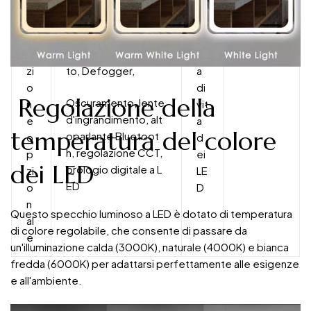
F
Interruttore con sen
D
50000
u
sore di movimento/
ur
ore
n
sensore a sfioramen
at
zi
to, Defogger,
a
o
di
Regolazione della
Oscuramento, lente
n
vit
d'ingrandimento, alt
e
a
temperatura del colore
oparlante Bluetoot
o
d
h, regolazione CCT,
p
ei
dei LED
orologio digitale a L
zi
LE
ED
o
D
n
Questo specchio luminoso a LED è dotato di temperatura
al
di colore regolabile, che consente di passare da
e
un'illuminazione calda (3000K), naturale (4000K) e bianca
fredda (6000K) per adattarsi perfettamente alle esigenze
e all'ambiente.